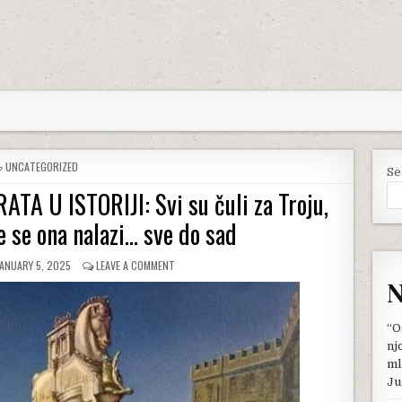
POSTED
UNCATEGORIZED
Se
IN
A U ISTORIJI: Svi su čuli za Troju,
e se ona nalazi… sve do sad
PUBLISHED
ON
JANUARY 5, 2025
LEAVE A COMMENT
ATE:
MISTERIJA
N
NAJČUVENIJEG
RATA
U
“O
ISTORIJI:
nj
SVI
ml
SU
Ju
ČULI
ZA