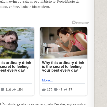
ruženi ovim pejzažem, osetili biste to. Počeli biste da
 1988. godine, kada je bio student.
d Čanakale, grada na severozapadu Turske, koji se nalazi