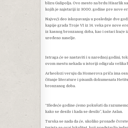
blizu Galipolja. Ovo mesto na brdu Hisarlik s
kojih je najstariji iz 3000. godine pre nove er
Najveći deo iskopavanja u poslednje dve godi
kapije grada Troje VI iz 14. veka pre nove ere,
iz kasnog bronzanog doba, kao i ostaci kuće iz
uređeno naselje.
Istraga će se nastaviti i u narednoj godini, t
ovom mestu nekada u istoriji odigrala velika b
Arheolozi veruju da Homerova priča ima osnove
čitanje literature i pisanih dokumenata Hetits
bronzanog doba.
“Sledeće godine ćemo pokušati da razumemo po
kako se desilo i kada se desilo”, kaže Aslan.
Turska se nada da će, ukoliko pronađe čvrste 
turista na ovaj lokalitet, koji predstavlja jed