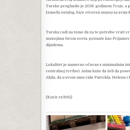
Turske proglasilo je 2018. godinom Troje, a p
Između ostalog, biće otvoren muzej sa svim k
Turska radi na tome da za te potrebe vrati v
muzejima širom sveta, poznate kao Prijamovo 
dijadema.
Lokalitet je namerno očuvan s minimalnim int
centralnoj tvrđavi. Aslan kaže da želi da pose
Ahila, da u svom umu vide Patrokla, Helenu i P
(Kurir.rs/b92)