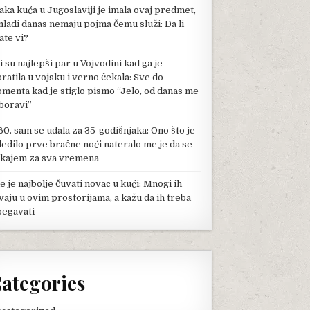
aka kuća u Jugoslaviji je imala ovaj predmet,
mladi danas nemaju pojma čemu služi: Da li
ate vi?
li su najlepši par u Vojvodini kad ga je
pratila u vojsku i verno čekala: Sve do
menta kad je stiglo pismo “Jelo, od danas me
boravi”
60. sam se udala za 35-godišnjaka: Ono što je
ledilo prve bračne noći nateralo me je da se
kajem za sva vremena
e je najbolje čuvati novac u kući: Mnogi ih
vaju u ovim prostorijama, a kažu da ih treba
begavati
ategories