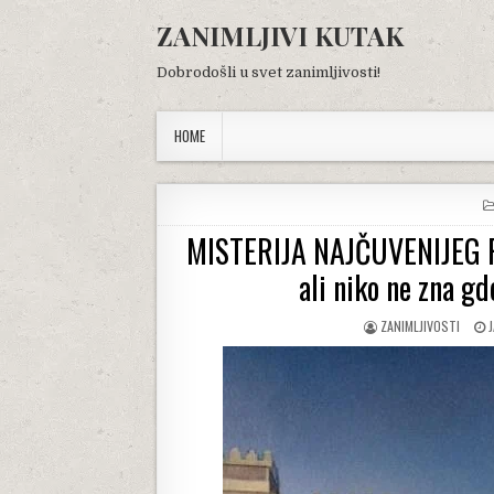
Skip
ZANIMLJIVI KUTAK
to
content
Dobrodošli u svet zanimljivosti!
HOME
MISTERIJA NAJČUVENIJEG RAT
ali niko ne zna gd
AUTHOR:
ZANIMLJIVOSTI
D