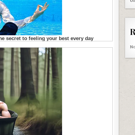
Un
R
No