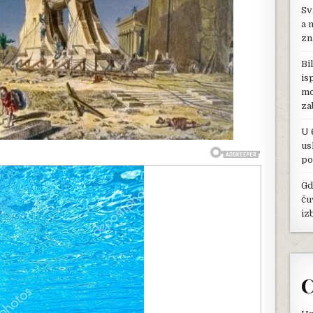
Sv
TROJU,
ALI
a 
NIKO
zn
NE
ZNA
Bi
GDE
is
SE
mo
ONA
NALAZI…
za
SVE
DO
U 
SAD
us
po
Gd
ču
iz
C