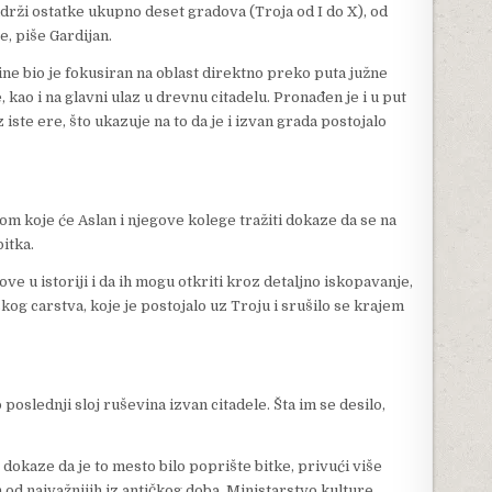
adrži ostatke ukupno deset gradova (Troja od I do X), od
e, piše Gardijan.
ne bio je fokusiran na oblast direktno preko puta južne
 kao i na glavni ulaz u drevnu citadelu. Pronađen je i u put
 iste ere, što ukazuje na to da je i izvan grada postojalo
okom koje će Aslan i njegove kolege tražiti dokaze da se na
itka.
 u istoriji i da ih mogu otkriti kroz detaljno iskopavanje,
kog carstva, koje je postojalo uz Troju i srušilo se krajem
slednji sloj ruševina izvan citadele. Šta im se desilo,
dokaze da je to mesto bilo poprište bitke, privući više
an od najvažnijih iz antičkog doba. Ministarstvo kulture