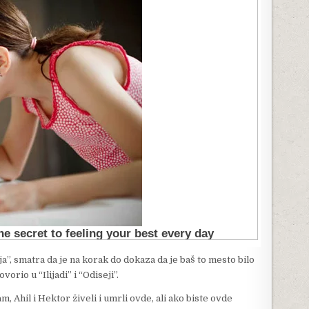
a”, smatra da je na korak do dokaza da je baš to mesto bilo
rio u “Ilijadi” i “Odiseji”.
, Ahil i Hektor živeli i umrli ovde, ali ako biste ovde