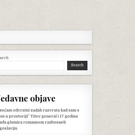
arch
Search
edavne objave
sećam odvratni zadah razvrata kad sam s
om u prostoriji” Titov general i 17 godina
ađa glumica romansom razbesneli
goslaviju