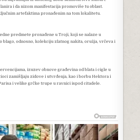
lanira i da nizom manifestacija promoviše tu oblast.
ljučnim artefaktima pronađenim na tom lokalitetu.
redne predmete pronađene u Troji, koji se nalaze u
blago, odnosno, kolekciju zlatnog nakita, oružja, vrčeva i
ervencijama, izuzev obnove građevina od blata i cigle u
tioci zamišljaju zidove i utvrđenja, kao i borbu Hektora i
arisa i velike grčke trupe u ravnici ispod citadele.