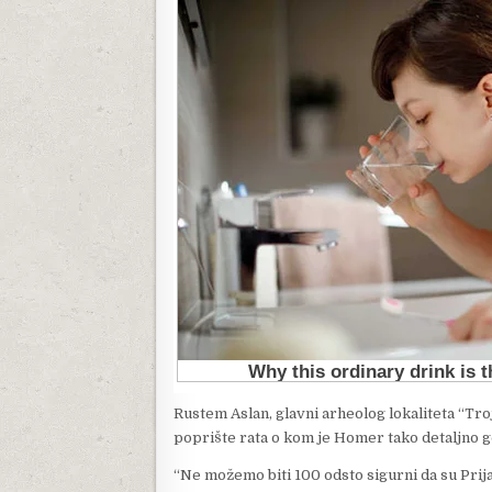
Rustem Aslan, glavni arheolog lokaliteta “Troj
poprište rata o kom je Homer tako detaljno govo
“Ne možemo biti 100 odsto sigurni da su Prijam