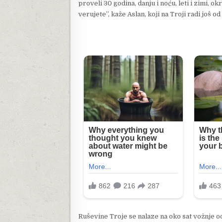
proveli 30 godina, danju i noću, leti i zimi, ok
verujete”, kaže Aslan, koji na Troji radi još od
Ruševine Troje se nalaze na oko sat vožnje o