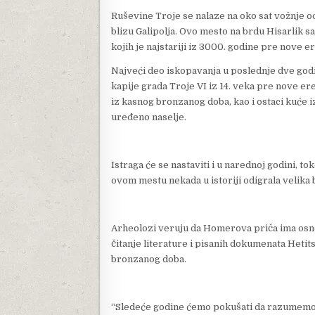
Ruševine Troje se nalaze na oko sat vožnje o
blizu Galipolja. Ovo mesto na brdu Hisarlik s
kojih je najstariji iz 3000. godine pre nove er
Najveći deo iskopavanja u poslednje dve godi
kapije grada Troje VI iz 14. veka pre nove ere,
iz kasnog bronzanog doba, kao i ostaci kuće iz
uređeno naselje.
Istraga će se nastaviti i u narednoj godini, t
ovom mestu nekada u istoriji odigrala velika b
Arheolozi veruju da Homerova priča ima osnove
čitanje literature i pisanih dokumenata Hetits
bronzanog doba.
“Sledeće godine ćemo pokušati da razumemo po