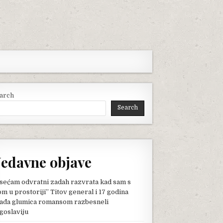
arch
Search
edavne objave
sećam odvratni zadah razvrata kad sam s
om u prostoriji” Titov general i 17 godina
ađa glumica romansom razbesneli
goslaviju