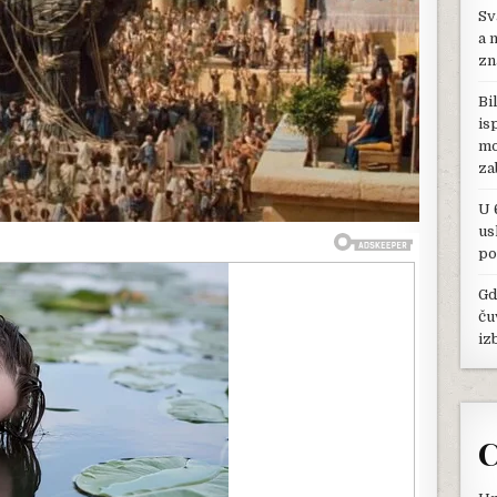
Sv
TROJU,
ALI
a 
NIKO
zn
NE
ZNA
Bi
GDE
is
SE
mo
ONA
NALAZI…
za
SVE
DO
U 
SAD
us
po
Gd
ču
iz
C