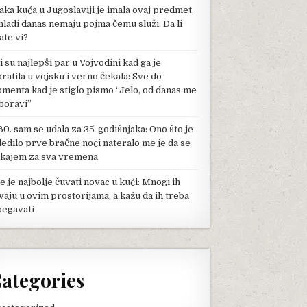
aka kuća u Jugoslaviji je imala ovaj predmet,
mladi danas nemaju pojma čemu služi: Da li
ate vi?
li su najlepši par u Vojvodini kad ga je
pratila u vojsku i verno čekala: Sve do
menta kad je stiglo pismo “Jelo, od danas me
boravi”
60. sam se udala za 35-godišnjaka: Ono što je
ledilo prve bračne noći nateralo me je da se
kajem za sva vremena
e je najbolje čuvati novac u kući: Mnogi ih
vaju u ovim prostorijama, a kažu da ih treba
begavati
ategories