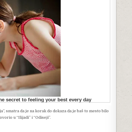
a”, smatra da je na korak do dokaza da je baš to mesto bilo
rio u “Ilijadi” i “Odiseji”.