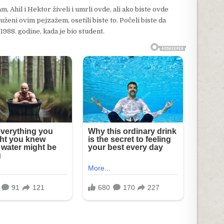
, Ahil i Hektor živeli i umrli ovde, ali ako biste ovde
ruženi ovim pejzažem, osetili biste to. Počeli biste da
 1988. godine, kada je bio student.