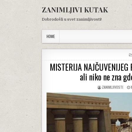
Skip
ZANIMLJIVI KUTAK
to
content
Dobrodošli u svet zanimljivosti!
HOME
MISTERIJA NAJČUVENIJEG RAT
ali niko ne zna gd
AUTHOR:
ZANIMLJIVOSTI