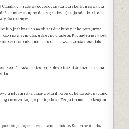
d Čanakale, grada na severozapadu Turske, koji se nalazi
adrži ostatke ukupno deset gradova (Troja od I do X), od
e, piše Gardijan.
ne bio je fokusiran na oblast direktno preko puta južne
 kao i na glavni ulaz u drevnu citadelu. Pronađen je i u put
 iste ere, što ukazuje na to da je i izvan grada postojalo
okom koje će Aslan i njegove kolege tražiti dokaze da se na
itka.
 u istoriji i da ih mogu otkriti kroz detaljno iskopavanje,
kog carstva, koje je postojalo uz Troju i srušilo se krajem
slednji sloj ruševina izvan citadele. Šta im se desilo,