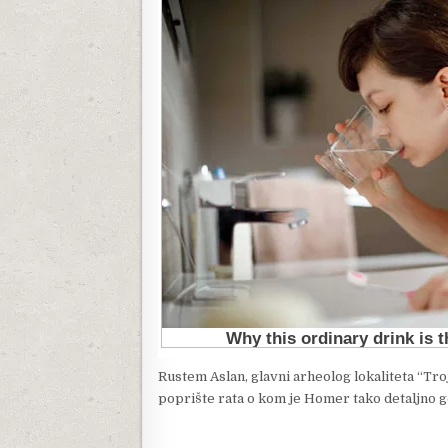
Rustem Aslan, glavni arheolog lokaliteta “Troj
poprište rata o kom je Homer tako detaljno govo