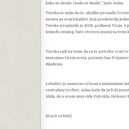
kako se desilo i kada se desilo”, kaže Aslan.
Turska se nada da će, ukoliko pronađe čvrste 
turista na ovaj lokalitet, koji predstavlja jed
Turske proglasilo je 2018. godinom Troje, a p
Između ostalog, biće otvoren muzej sa svim k
Turska radi na tome da za te potrebe vrati v
muzejima širom sveta, poznate kao Prijamovo 
dijadema.
Lokalitet je namerno očuvan s minimalnim int
centralnoj tvrđavi. Aslan kaže da želi da pose
Ahila, da u svom umu vide Patrokla, Helenu i P
(Kurir.rs/b92)