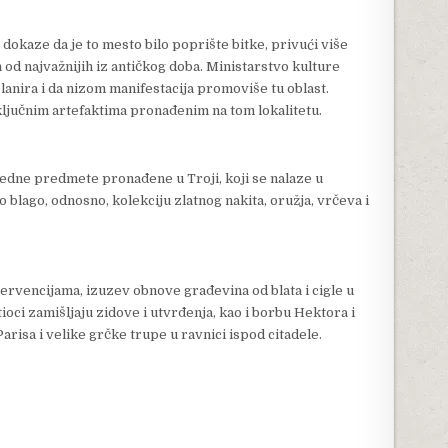
dokaze da je to mesto bilo poprište bitke, privući više
an od najvažnijih iz antičkog doba. Ministarstvo kulture
lanira i da nizom manifestacija promoviše tu oblast.
ljučnim artefaktima pronađenim na tom lokalitetu.
redne predmete pronađene u Troji, koji se nalaze u
blago, odnosno, kolekciju zlatnog nakita, oružja, vrčeva i
ervencijama, izuzev obnove građevina od blata i cigle u
tioci zamišljaju zidove i utvrđenja, kao i borbu Hektora i
arisa i velike grčke trupe u ravnici ispod citadele.