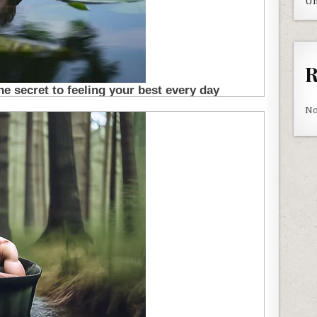
Un
R
No