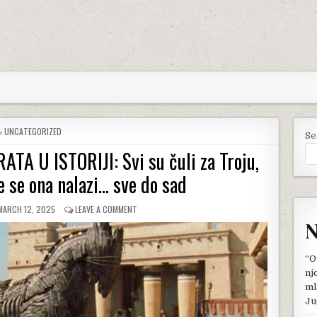
POSTED
UNCATEGORIZED
Se
IN
A U ISTORIJI: Svi su čuli za Troju,
e se ona nalazi… sve do sad
PUBLISHED
ON
MARCH 12, 2025
LEAVE A COMMENT
DATE:
MISTERIJA
N
NAJČUVENIJEG
RATA
U
“O
ISTORIJI:
nj
SVI
ml
SU
Ju
ČULI
ZA