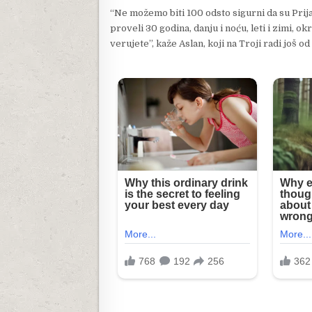
“Ne možemo biti 100 odsto sigurni da su Prijam
proveli 30 godina, danju i noću, leti i zimi, ok
verujete”, kaže Aslan, koji na Troji radi još od