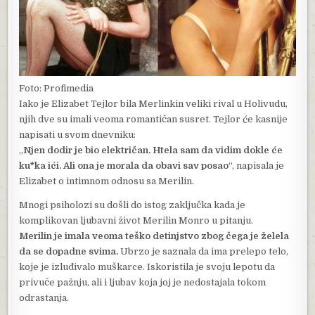
Foto: Profimedia
Iako je Elizabet Tejlor bila Merlinkin veliki rival u Holivudu,
njih dve su imali veoma romantičan susret. Tejlor će kasnije
napisati u svom dnevniku:
„
Njen dodir je bio električan. Htela sam da vidim dokle će
ku*ka ići. Ali ona je morala da obavi sav posao
“, napisala je
Elizabet o intimnom odnosu sa Merilin.
Mnogi psiholozi su došli do istog zaključka kada je
komplikovan ljubavni život Merilin Monro u pitanju.
Merilin je imala veoma teško detinjstvo zbog čega je želela
da se dopadne svima.
Ubrzo je saznala da ima prelepo telo,
koje je izluđivalo muškarce. Iskoristila je svoju lepotu da
privuče pažnju, ali i ljubav koja joj je nedostajala tokom
odrastanja.