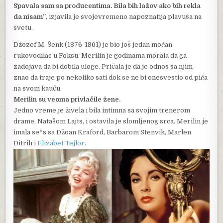
Spavala sam sa producentima. Bila bih lažov ako bih rekla
da nisam”
, izjavila je svojevremeno napoznatija plavuša na
svetu.
Džozef M. Šenk (1876-1961) je bio još jedan moćan
rukovodilac u Foksu. Merilin je godinama morala da ga
zadojava da bi dobila uloge. Pričala je da je odnos sa njim
znao da traje po nekoliko sati dok se ne bi onesvestio od pića
na svom kauču.
Merilin su veoma privlačile žene.
Jedno vreme je živela i bila intimna sa svojim trenerom
drame, Natašom Lajts, i ostavila je slomljenog srca. Merilin je
imala se*s sa Džoan Kraford, Barbarom Stenvik, Marlen
Ditrih i
Elizabet Tejlor.