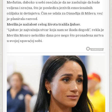
Međutim, duboko u sebi osećala je da ne zaslužuje da bude
voljena i srećna, što je posledica jezivih emocionalnih
ožiljaka iz detinjstva. Čim se udala za Dimađija ili Milera, već
je planirala razvod.
Merilin je nažalost celog života tražila ljubav.
“Ljubav je najvažnija stvar koja nam se ikada dogodi”, rekla je
Merilin Monro nekoliko dana pre nego što pronađena mrtva
u svojoj spavaćoj sobi.