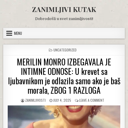
Skip
ZANIMLJIVI KUTAK
to
content
Dobrodošli u svet zanimljivosti!
MENU
POSTED
UNCATEGORIZED
IN
MERILIN MONRO IZBEGAVALA JE
INTIMNE ODNOSE: U krevet sa
ljubavnikom je odlazila samo ako je baš
morala, ZBOG 1 RAZLOGA
AUTHOR:
PUBLISHED
ON
ZANIMLJIVOSTI
JULY 4, 2025
LEAVE A COMMENT
DATE:
MERILIN
MONRO
IZBEGAVALA
JE
INTIMNE