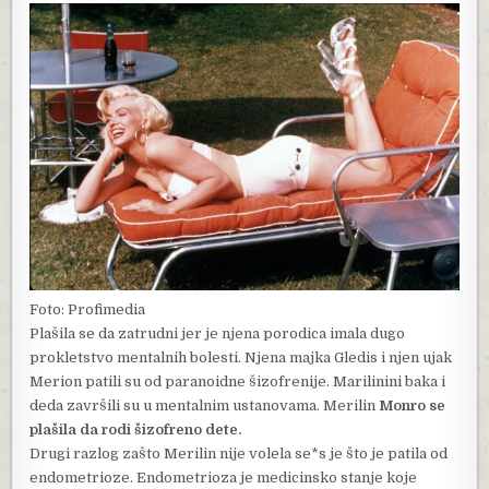
Foto: Profimedia
Plašila se da zatrudni jer je njena porodica imala dugo
prokletstvo mentalnih bolesti. Njena majka Gledis i njen ujak
Merion patili su od paranoidne šizofrenije. Marilinini baka i
deda završili su u mentalnim ustanovama. Merilin
Monro se
plašila da rodi šizofreno dete.
Drugi razlog zašto Merilin nije volela se*s je što je patila od
endometrioze. Endometrioza je medicinsko stanje koje