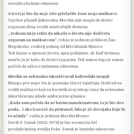
rezultira bolnim odnosom.
A treći je bio da su je više privlačile žene nego muškarci.
Uprkos plejadi ljubavnika, Merilin nije mogla da doživi
orgazam zbog svojih unutrašnjih demona.
„
Jednom mi je rekla da nikada u životu nije doživela
orgazam sa muškarcem”
, rekao je jednom prilikom Žan
Negulesko, reditelj jednog od Merilininih filmova
Tek kasno u njenom životu, njen psihijatar, dr Ralf Grinson,
naučio ju je kako da doživi orgazam. Tek nakon toga je zaista
počela da uživa u intimnim odnosima.
Merilin su seksualno iskorišćavali holivudski moguli
Mnogo pre nego što je postojao Harvi Vajnštajn, Holivud su
vodili muškarci koji su koristili svoj uticaj i moć da seksualno
iskorišćavaju mlade ambiciozne glumice.
„
Kada sam počela da se bavim manekenstvom, to je bio deo
posla… i ako ti nećeš da pristaneš, bilo je 25 devojaka koje bi
to učinile”
, rekla je jednom Merilin Monro.
Derik F. Zanuk (1902-1979) je bio svemoćni šef
produkcijskog studija Foks. Zanuk je izmislio takozvani