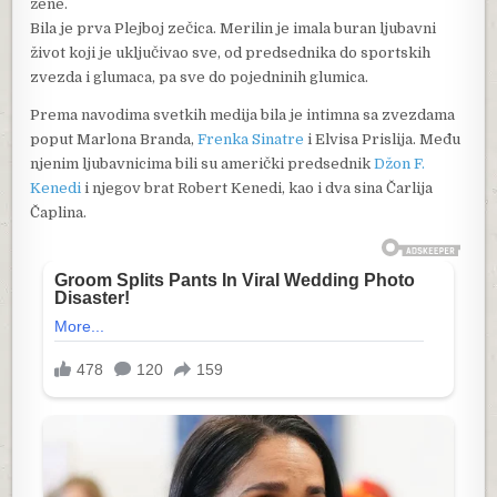
žene.
Bila je prva Plejboj zečica. Merilin je imala buran ljubavni
život koji je uključivao sve, od predsednika do sportskih
zvezda i glumaca, pa sve do pojedninih glumica.
Prema navodima svetkih medija bila je intimna sa zvezdama
poput Marlona Branda,
Frenka Sinatre
i Elvisa Prislija. Među
njenim ljubavnicima bili su američki predsednik
Džon F.
Kenedi
i njegov brat Robert Kenedi, kao i dva sina Čarlija
Čaplina.