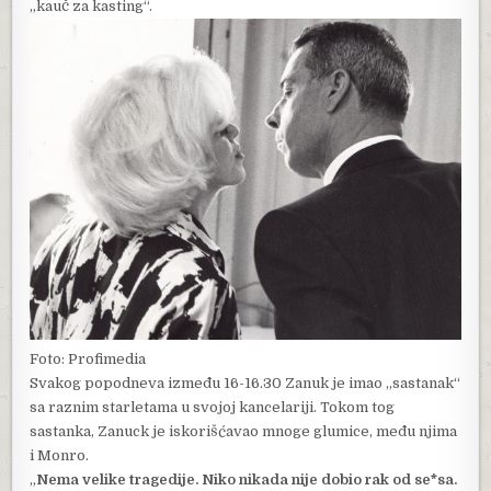
„kauč za kasting“.
Foto: Profimedia
Svakog popodneva između 16-16.30 Zanuk je imao „sastanak“
sa raznim starletama u svojoj kancelariji. Tokom tog
sastanka, Zanuck je iskorišćavao mnoge glumice, među njima
i Monro.
„
Nema velike tragedije. Niko nikada nije dobio rak od se*sa.