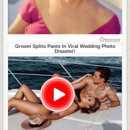
ODNOSE:
U
KREVET
SA
LJUBAVNIKOM
JE
ODLAZILA
SAMO
AKO
JE
BAŠ
MORALA,
ZBOG
1
RAZLOGA