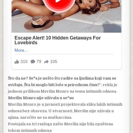
Što da ne? Se*s je nešto što radite sa ljudima koji vam se
sviđaju. Šta bi moglo biti loše u prirodnom činu?
“, rekla je
jednom prilikom Merilin Monro na temu intimnih odnosa.
Merilin Monro nije uživala u se*su
Merilin Monro je u javnosti projektovala sliku lakih intimnih
odnosa bez obaveza. U stvarnosti, Merilin nije uživala u
njima, naročito ne sa muškarcima.
Postojala su tri razloga zašto Merilin nije bila opuštena
tokom intimnih odnosa: