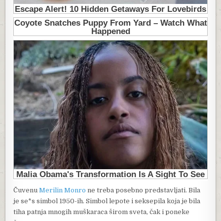
Čuvenu
Merilin Monro
ne treba posebno predstavljati. Bila
je se*s simbol 1950-ih. Simbol lepote i seksepila koja je bila
tiha patnja mnogih muškaraca širom sveta, čak i poneke