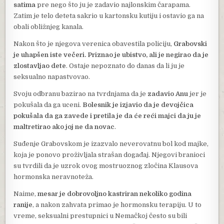
satima
pre nego što ju je zadavio najlonskim čarapama.
Zatim je telo deteta sakrio u kartonsku kutiju i ostavio ga na
obali obližnjeg kanala.
Nakon što je njegova verenica obavestila policiju,
Grabovski
je uhapšen iste večeri. Priznao je ubistvo, ali je negirao da je
zlostavljao dete
. Ostaje nepoznato do danas da li ju je
seksualno napastvovao.
Svoju odbranu bazirao na tvrdnjama da je
zadavio Anu
jer je
pokušala da ga uceni.
Bolesnik je izjavio da je devojčica
pokušala da ga zavede i pretila je da će reći majci da ju je
maltretirao ako joj ne da novac
.
Suđenje Grabovskom je izazvalo neverovatnu bol kod majke,
koja je ponovo proživljala strašan događaj. Njegovi branioci
su tvrdili da je uzrok ovog mostruoznog zločina Klausova
hormonska neravnoteža.
Naime,
mesar je dobrovoljno kastriran nekoliko godina
ranije
, a nakon zahvata primao je hormonsku terapiju. U to
vreme, seksualni prestupnici u Nemačkoj često su bili