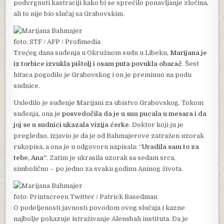
podvrgnuti kastraciji kako bi se sprečilo ponavljanje zločina,
ali to nije bio slučaj sa Grabovskim.
foto: STF / AFP / Profimedia
Trećeg dana suđenja u Okružnom sudu u Libeku,
Marijana je
iz torbice izvukla pištolj i osam puta povukla obarač
. Šest
hitaca pogodilo je Grabovskog i on je preminuo na podu
sudnice.
Usledilo je suđenje Marijani za ubistvo Grabovskog. Tokom
suđenja, ona je
posvedočila da je u snu pucala u mesara i da
joj se u sudnici ukazala vizija ćerke
. Doktor koji ju je
pregledao, izjavio je da je od Bahmajerove zatražen uzorak
rukopisa, a ona je u odgovoru napisala: “
Uradila sam to za
tebe, Ana“
. Zatim je ukrasila uzorak sa sedam srca,
simbolično – po jedno za svaku godinu Aninog života.
foto: Printscreen Twitter / Patrick Basedman
O podeljenosti javnosti povodom ovog slučaja i kazne
najbolje pokazuje istraživanje Alensbah instituta. Da je