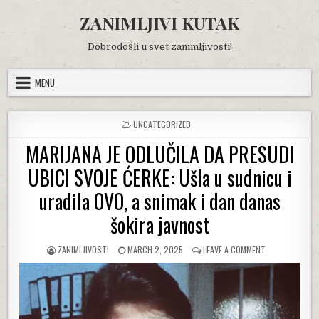
Skip
ZANIMLJIVI KUTAK
to
content
Dobrodošli u svet zanimljivosti!
MENU
POSTED
UNCATEGORIZED
IN
MARIJANA JE ODLUČILA DA PRESUDI
UBICI SVOJE ĆERKE: Ušla u sudnicu i
uradila OVO, a snimak i dan danas
šokira javnost
AUTHOR:
PUBLISHED
ON
ZANIMLJIVOSTI
MARCH 2, 2025
LEAVE A COMMENT
DATE:
MARIJANA
JE
ODLUČILA
DA
PRESUDI