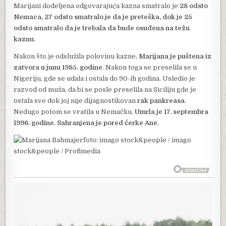
Marijani dodeljena odgovarajuća kazna smatralo je
28 odsto
Nemaca, 27 odsto smatralo je da je preteška, dok je 25
odsto smatralo da je trebala da bude osuđena na težu
kaznu.
Nakon što je odslužila polovinu kazne,
Marijana je puštena iz
zatvora u junu 1985. godine
. Nakon toga se preselila se u
Nigeriju, gde se udala i ostala do 90-ih godina. Usledio je
razvod od muža, da bi se posle preselila na Siciliju gde je
ostala sve dok joj nije dijagnostikovan
rak pankreasa
.
Nedugo potom se vratila u Nemačku.
Umrla je 17. septembra
1996. godine. Sahranjena je pored ćerke Ane.
foto: imago stock&people / imago
stock&people / Profimedia