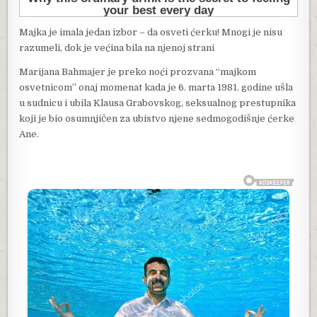
Majka je imala jedan izbor – da osveti ćerku! Mnogi je nisu
razumeli, dok je većina bila na njenoj strani
Marijana Bahmajer je preko noći prozvana “majkom
osvetnicom” onaj momenat kada je 6. marta 1981. godine ušla
u sudnicu i ubila Klausa Grabovskog, seksualnog prestupnika
koji je bio osumnjičen za ubistvo njene sedmogodišnje ćerke
Ane.