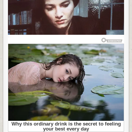
UBICI
SVOJE
ĆERKE:
UŠLA
U
SUDNICU
I
URADILA
OVO,
A
SNIMAK
I
DAN
DANAS
ŠOKIRA
JAVNOST