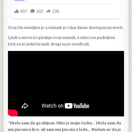
Ovaj čin snimljen je a snimak je i dan danas dostupan javnosti.
Ljudi u neverici gledaju ovaj snimak, a utisci su podeljeni.
Dok su je jedni branili, drugi su je osuđivali.
“Htela sam da ga ubijem. Ubio je moju ćerku… Htela sam da
mu pucam u lice, ali sam mu pucala u leđa… Nadam se da je