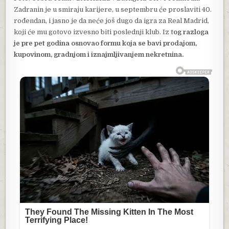
Zadranin je u smiraju karijere, u septembru će proslaviti 40.
rođendan, i jasno je da neće još dugo da igra za Real Madrid,
koji će mu gotovo izvesno biti poslednji klub. Iz t
og razloga
je pre pet godina osnovao formu koja se bavi prodajom,
kupovinom, gradnjom i iznajmljivanjem nekretnina.