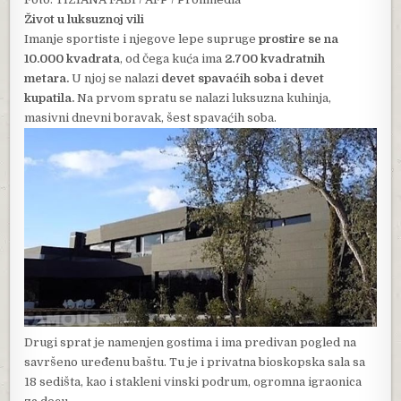
Život u luksuznoj vili
Imanje sportiste i njegove lepe supruge
prostire se na
10.000 kvadrata
, od čega kuća ima
2.700 kvadratnih
metara.
U njoj se nalazi
devet spavaćih soba i devet
kupatila.
Na prvom spratu se nalazi luksuzna kuhinja,
masivni dnevni boravak, šest spavaćih soba.
Drugi sprat je namenjen gostima i ima predivan pogled na
savršeno uređenu baštu. Tu je i privatna bioskopska sala sa
18 sedišta, kao i stakleni vinski podrum, ogromna igraonica