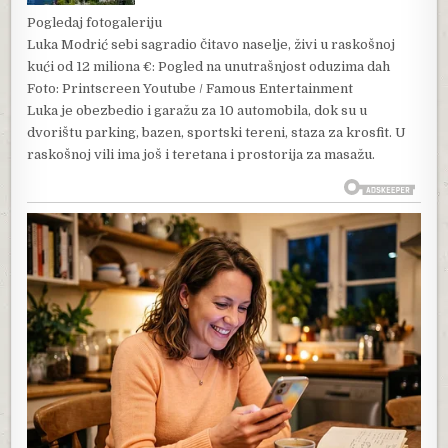
Pogledaj fotogaleriju
Luka Modrić sebi sagradio čitavo naselje, živi u raskošnoj
kući od 12 miliona €: Pogled na unutrašnjost oduzima dah
Foto: Printscreen Youtube / Famous Entertainment
Luka je obezbedio i garažu za 10 automobila, dok su u
dvorištu parking, bazen, sportski tereni, staza za krosfit. U
raskošnoj vili ima još i teretana i prostorija za masažu.