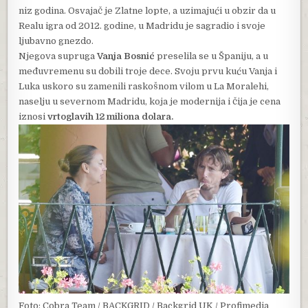
niz godina. Osvajač je Zlatne lopte, a uzimajući u obzir da u
Realu igra od 2012. godine, u Madridu je sagradio i svoje
ljubavno gnezdo.
Njegova supruga
Vanja Bosnić
preselila se u Španiju, a u
međuvremenu su dobili troje dece. Svoju prvu kuću Vanja i
Luka uskoro su zamenili raskošnom vilom u La Moralehi,
naselju u severnom Madridu, koja je modernija i čija je cena
iznosi
vrtoglavih 12 miliona dolara.
Foto: Cobra Team / BACKGRID / Backgrid UK / Profimedia