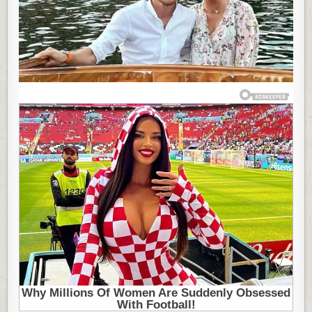
NASELJE,
ŽIVI
U
RASKOŠNOJ
KUĆI
OD
12
MILIONA
€:
POGLED
NA
UNUTRAŠNJOST
ODUZIMA
DAH