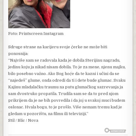
Foto: Printscreen Instagram
Sdruge strane na karijeru svoje ćerke ne može biti
ponosnija:
“Najviše sam se radovala kada je dobila Sterijinu nagradu,
jedinu koju ja nikad nisam dobila. To je za mene, njenu majku,
bilo posebno važno. Ako Bog hoće da te kazni i učini da se
“najedeš” glume, onda odredi da ti i dete bude glumac. Svaku
Kajinu mladalačku traumu na putu glumačkog sazrevanja ja
sam dvostruko propatila. Trudila sam se da to pred njom
prikrijem da je ne bih povredila i da joj u svakoj muci budem
oslonac. Hvala bogu, to je prošlo. Više nemam tremu kad je
gledam u pozorištu, na filmu ili televiziji.”
Stil / Blic / Nova