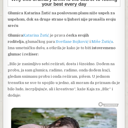
Glumica Katarina Žutić na poslovnom planu niže uspeh za
uspehom, dok sa druge strane u ljubavi nije pronašla svoju
sreću
Glumica
Katarina Žutić
je prava
ćerka svojih
roditelja,
glumačkog para
Svetlane Bojković
i
Miše Žutića
.
Ima umetničku dušu, a otkrila je kako je to biti
istovremeno
glumac i režiser:
„Bilo je zanimljivo sebi režirati, dosta i šizoidno. Dođem na
probu, ja sam glumica, radimo, radimo, onda dođem kući,
gledam snimanu probu i onda režiram, pišem. U jednom
trenutku se sve to spojilo u jedno, ali moram da priznam da je
bilo ludo, iscrpljujuće, ali i kreativno“, kaže Kaja za „Blic“ i
dodaje: