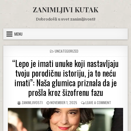
Skip
ZANIMLJIVI KUTAK
to
content
Dobrodošli u svet zanimljivosti!
MENU
POSTED
UNCATEGORIZED
IN
“Lepo je imati unuke koji nastavljaju
tvoju porodičnu istoriju, ja to neću
imati”: Naša glumica priznala da je
prošla kroz šizofrenu fazu
AUTHOR:
PUBLISHED
ON
ZANIMLJIVOSTI
NOVEMBER 1, 2025
LEAVE A COMMENT
DATE:
“LEPO
JE
IMATI
UNUKE
KOJI