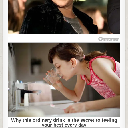
NASTAVLJAJU
TVOJU
PORODIČNU
ISTORIJU,
JA
TO
NEĆU
IMATI”:
NAŠA
GLUMICA
PRIZNALA
DA
JE
PROŠLA
KROZ
ŠIZOFRENU
FAZU