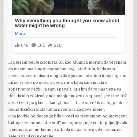
„Ja jesam perfekcionista, ali kao glumica moram da priznam
da nisam imala neprospavane noći. Međutim, kada sam
režirala, često nisam mogla da spavam od silnih ideja koje su
mi se vrtele po glavi, a ovog puta kada sam igrala u
sopstvenoj režiji, ja sam spavala. Mislim da to ima veze sa
tim, da ako režiraš, onda manje možeš da spavaš, jer ti se 100
stvari vrti po glavi, a kao glumac – ti se istrošiš na toj probi
psiho-fizički i onda nema prostora za nove ideje“.
Ona je više od decenije bila u vezi sa Nemanjom Aćimovićem,
bubnjarem benda “Jarboli”, sa kojim se nije često pojavljivala
u javnosti, ali nedavno je otkrila da partnera više nema, ne
želeći da ulazi u detalje.