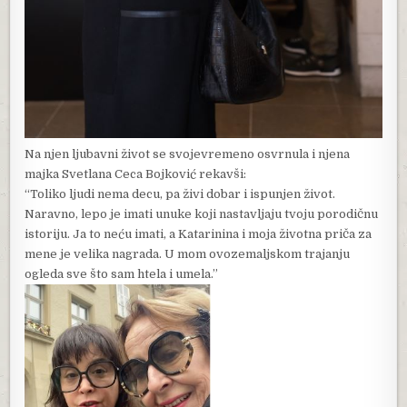
Na njen ljubavni život se svojevremeno osvrnula i njena
majka Svetlana Ceca Bojković rekavši:
“Toliko ljudi nema decu, pa živi dobar i ispunjen život.
Naravno, lepo je imati unuke koji nastavljaju tvoju porodičnu
istoriju. Ja to neću imati, a Katarinina i moja životna priča za
mene je velika nagrada. U mom ovozemaljskom trajanju
ogleda sve što sam htela i umela.”