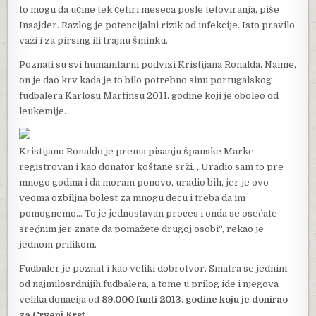
to mogu da učine tek četiri meseca posle tetoviranja, piše
Insajder. Razlog je potencijalni rizik od infekcije. Isto pravilo
važi i za pirsing ili trajnu šminku.
Poznati su svi humanitarni podvizi Kristijana Ronalda. Naime,
on je dao krv kada je to bilo potrebno sinu portugalskog
fudbalera Karlosu Martinsu 2011. godine koji je oboleo od
leukemije.
Kristijano Ronaldo je prema pisanju španske Marke
registrovan i kao donator koštane srži. „Uradio sam to pre
mnogo godina i da moram ponovo, uradio bih, jer je ovo
veoma ozbiljna bolest za mnogu decu i treba da im
pomognemo… To je jednostavan proces i onda se osećate
srećnim jer znate da pomažete drugoj osobi“, rekao je
jednom prilikom.
Fudbaler je poznat i kao veliki dobrotvor. Smatra se jednim
od najmilosrdnijih fudbalera, a tome u prilog ide i njegova
velika donacija od
89.000 funti 2013. godine koju je donirao
za Crveni Krst.