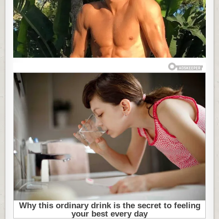
RETKIH
FUDBALERA
KOJI
NEMA
NI
JEDNU
TETOVAŽU:
NJEGOV
RAZLOG
ĆE
VAS
OSTAVITI
BEZ
TEKSTA