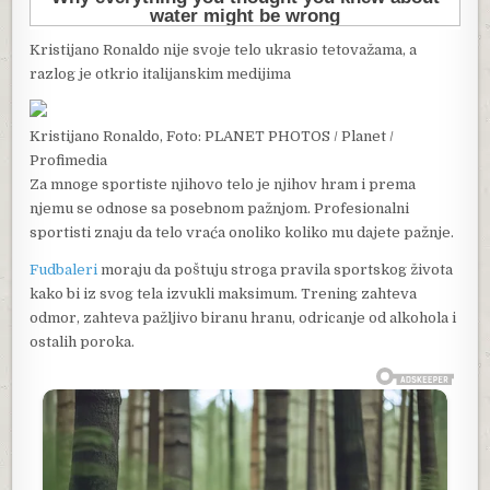
Kristijano Ronaldo nije svoje telo ukrasio tetovažama, a
razlog je otkrio italijanskim medijima
Kristijano Ronaldo, Foto: PLANET PHOTOS / Planet /
Profimedia
Za mnoge sportiste njihovo telo je njihov hram i prema
njemu se odnose sa posebnom pažnjom. Profesionalni
sportisti znaju da telo vraća onoliko koliko mu dajete pažnje.
Fudbaleri
moraju da poštuju stroga pravila sportskog života
kako bi iz svog tela izvukli maksimum. Trening zahteva
odmor, zahteva pažljivo biranu hranu, odricanje od alkohola i
ostalih poroka.