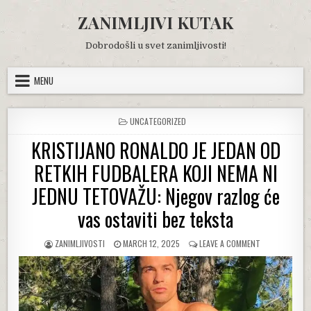
Skip
ZANIMLJIVI KUTAK
to
content
Dobrodošli u svet zanimljivosti!
MENU
POSTED
UNCATEGORIZED
IN
KRISTIJANO RONALDO JE JEDAN OD
RETKIH FUDBALERA KOJI NEMA NI
JEDNU TETOVAŽU: Njegov razlog će
vas ostaviti bez teksta
AUTHOR:
PUBLISHED
ON
ZANIMLJIVOSTI
MARCH 12, 2025
LEAVE A COMMENT
DATE:
KRISTIJANO
RONALDO
JE
JEDAN
OD