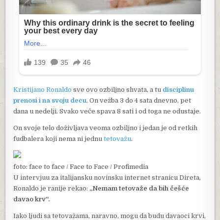
Kristijano Ronaldo
sve ovo ozbiljno shvata, a tu
disciplinu
prenosi i na svoju decu
. On vežba 3 do 4 sata dnevno, pet
dana u nedelji. Svako veče spava 8 sati i od toga ne odustaje.
On svoje telo doživljava veoma ozbiljno i jedan je od retkih
fudbalera koji nema ni jednu
tetovažu
.
foto: face to face / Face to Face / Profimedia
U intervjuu za italijansku novinsku internet stranicu Direta,
Ronaldo je ranije rekao:
„Nemam tetovaže da bih češće
davao krv“.
Iako ljudi sa tetovažama, naravno, mogu da budu davaoci krvi,