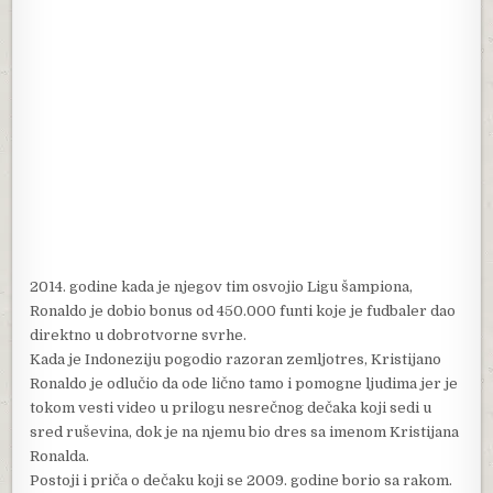
2014. godine kada je njegov tim osvojio Ligu šampiona,
Ronaldo je dobio bonus od 450.000 funti koje je fudbaler dao
direktno u dobrotvorne svrhe.
Kada je Indoneziju pogodio razoran zemljotres, Kristijano
Ronaldo je odlučio da ode lično tamo i pomogne ljudima jer je
tokom vesti video u prilogu nesrečnog dečaka koji sedi u
sred ruševina, dok je na njemu bio dres sa imenom Kristijana
Ronalda.
Postoji i priča o dečaku koji se 2009. godine borio sa rakom.