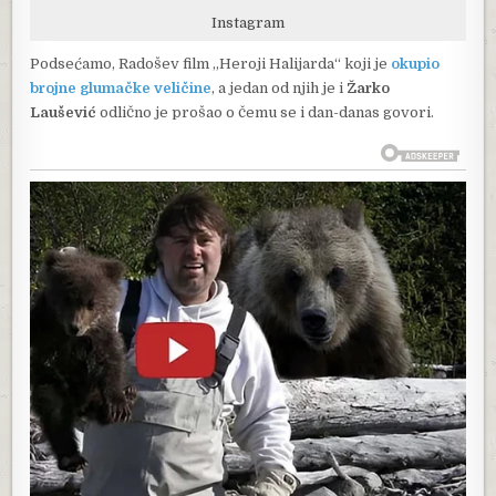
Instagram
Podsećamo, Radošev film „Heroji Halijarda“ koji je
okupio
brojne glumačke veličine
, a jedan od njih je i
Žarko
Laušević
odlično je prošao o čemu se i dan-danas govori.