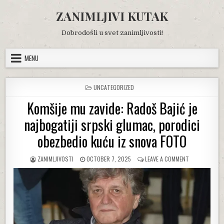
Skip
ZANIMLJIVI KUTAK
to
content
Dobrodošli u svet zanimljivosti!
MENU
POSTED
UNCATEGORIZED
IN
Komšije mu zavide: Radoš Bajić je
najbogatiji srpski glumac, porodici
obezbedio kuću iz snova FOTO
AUTHOR:
PUBLISHED
ON
ZANIMLJIVOSTI
OCTOBER 7, 2025
LEAVE A COMMENT
DATE:
KOMŠIJE
MU
ZAVIDE:
RADOŠ
BAJIĆ
JE
NAJBOGATIJI