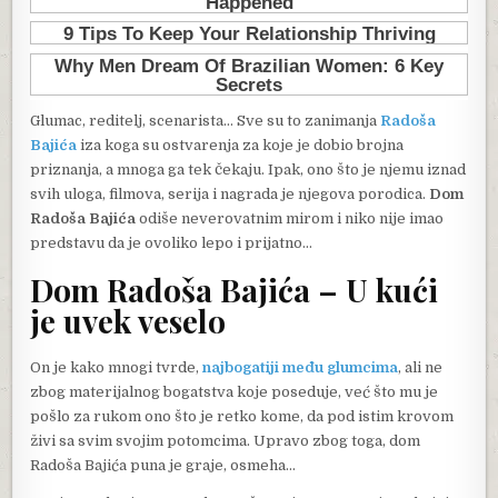
Glumac, reditelj, scenarista… Sve su to zanimanja
Radoša
Bajića
iza koga su ostvarenja za koje je dobio brojna
priznanja, a mnoga ga tek čekaju. Ipak, ono što je njemu iznad
svih uloga, filmova, serija i nagrada je njegova porodica.
Dom
Radoša Bajića
odiše neverovatnim mirom i niko nije imao
predstavu da je ovoliko lepo i prijatno…
Dom Radoša Bajića – U kući
je uvek veselo
On je kako mnogi tvrde,
najbogatiji među glumcima
, ali ne
zbog materijalnog bogatstva koje poseduje, već što mu je
pošlo za rukom ono što je retko kome, da pod istim krovom
živi sa svim svojim potomcima. Upravo zbog toga, dom
Radoša Bajića puna je graje, osmeha…