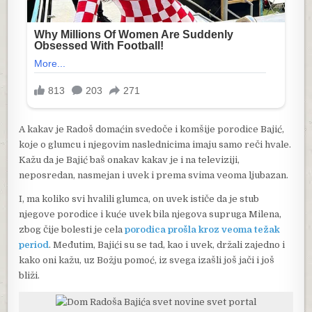
A kakav je Radoš domaćin svedoče i komšije porodice Bajić,
koje o glumcu i njegovim naslednicima imaju samo reči hvale.
Kažu da je Bajić baš onakav kakav je i na televiziji,
neposredan, nasmejan i uvek i prema svima veoma ljubazan.
I, ma koliko svi hvalili glumca, on uvek ističe da je stub
njegove porodice i kuće uvek bila njegova supruga Milena,
zbog čije bolesti je cela
porodica prošla kroz veoma težak
period
. Međutim, Bajići su se tad, kao i uvek, držali zajedno i
kako oni kažu, uz Božju pomoć, iz svega izašli još jači i još
bliži.