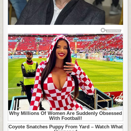
SRPSKI
GLUMAC,
PORODICI
OBEZBEDIO
KUĆU
IZ
SNOVA
FOTO