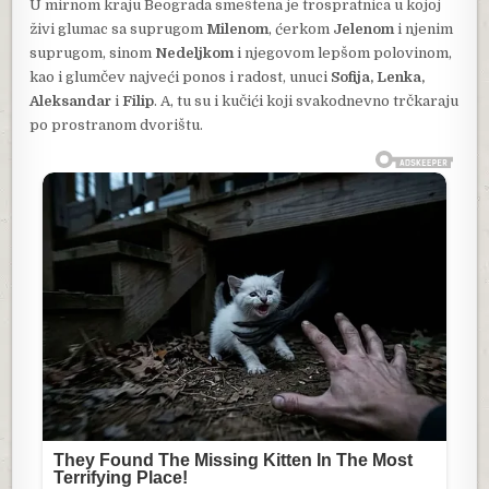
U mirnom kraju Beograda smeštena je trospratnica u kojoj
živi glumac sa suprugom
Milenom
, ćerkom
Jelenom
i njenim
suprugom, sinom
Nedeljkom
i njegovom lepšom polovinom,
kao i glumčev najveći ponos i radost, unuci
Sofija, Lenka,
Aleksandar
i
Filip
. A, tu su i kučići koji svakodnevno trčkaraju
po prostranom dvorištu.