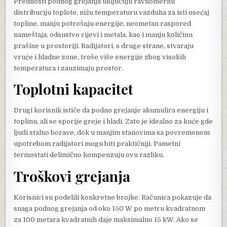
Prednosti podnog grejanja uključuju ravnomernu
distribuciju toplote, nižu temperaturu vazduha za isti osećaj
topline, manju potrošnju energije, neometan raspored
nameštaja, odsustvo cijevi i metala, kao i manju količinu
prašine u prostoriji. Radijatori, s druge strane, stvaraju
vruće i hladne zone, troše više energije zbog visokih
temperatura i zauzimaju prostor.
Toplotni kapacitet
Drugi korisnik ističe da podno grejanje akumulira energiju i
toplinu, ali se sporije greje i hladi. Zato je idealno za kuće gde
ljudi stalno borave, dok u manjim stanovima sa povremenom
upotrebom radijatori mogu biti praktičniji. Pametni
termostati delimično kompenzuju ovu razliku.
Troškovi grejanja
Korisnici su podelili konkretne brojke. Računica pokazuje da
snaga podnog grejanja od oko 150 W po metru kvadratnom
za 100 metara kvadratnih daje maksimalno 15 kW. Ako se