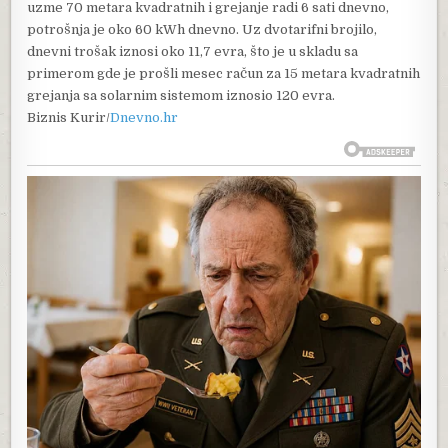
uzme 70 metara kvadratnih i grejanje radi 6 sati dnevno,
potrošnja je oko 60 kWh dnevno. Uz dvotarifni brojilo,
dnevni trošak iznosi oko 11,7 evra, što je u skladu sa
primerom gde je prošli mesec račun za 15 metara kvadratnih
grejanja sa solarnim sistemom iznosio 120 evra.
Biznis Kurir/
Dnevno.hr