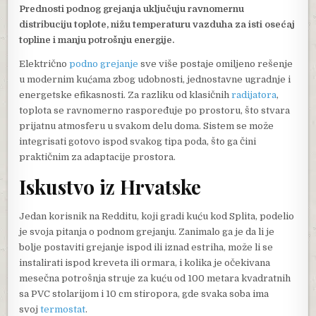
Prednosti podnog grejanja uključuju ravnomernu
distribuciju toplote, nižu temperaturu vazduha za isti osećaj
topline i manju potrošnju energije.
Električno
podno grejanje
sve više postaje omiljeno rešenje
u modernim kućama zbog udobnosti, jednostavne ugradnje i
energetske efikasnosti. Za razliku od klasičnih
radijatora
,
toplota se ravnomerno raspoređuje po prostoru, što stvara
prijatnu atmosferu u svakom delu doma. Sistem se može
integrisati gotovo ispod svakog tipa poda, što ga čini
praktičnim za adaptacije prostora.
Iskustvo iz Hrvatske
Jedan korisnik na Redditu, koji gradi kuću kod Splita, podelio
je svoja pitanja o podnom grejanju. Zanimalo ga je da li je
bolje postaviti grejanje ispod ili iznad estriha, može li se
instalirati ispod kreveta ili ormara, i kolika je očekivana
mesečna potrošnja struje za kuću od 100 metara kvadratnih
sa PVC stolarijom i 10 cm stiropora, gde svaka soba ima
svoj
termostat
.