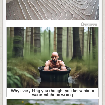
OPCIJI
KOJU
LJUDI
SVE
ČEŠĆE
BIRAJU,
EVO
DA
LI
SE
ISPLATI