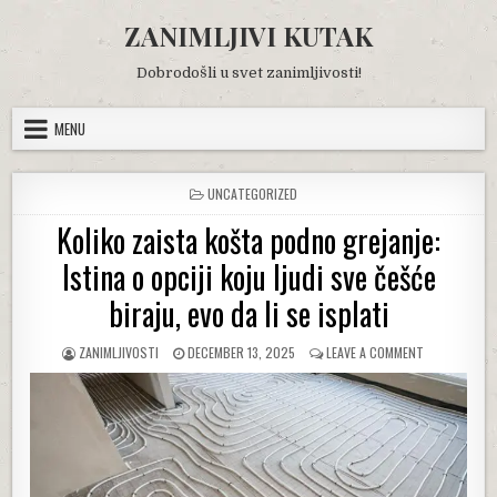
Skip
ZANIMLJIVI KUTAK
to
content
Dobrodošli u svet zanimljivosti!
MENU
POSTED
UNCATEGORIZED
IN
Koliko zaista košta podno grejanje:
Istina o opciji koju ljudi sve češće
biraju, evo da li se isplati
AUTHOR:
PUBLISHED
ON
ZANIMLJIVOSTI
DECEMBER 13, 2025
LEAVE A COMMENT
DATE:
KOLIKO
ZAISTA
KOŠTA
PODNO
GREJANJE:
ISTINA
O