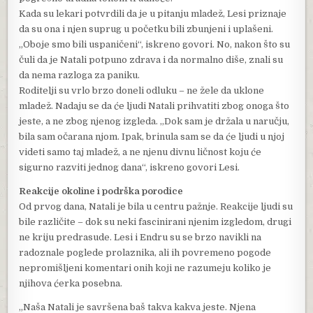
Kada su lekari potvrdili da je u pitanju mladež, Lesi priznaje
da su ona i njen suprug u početku bili zbunjeni i uplašeni.
„Oboje smo bili uspaničeni“, iskreno govori. No, nakon što su
čuli da je Natali potpuno zdrava i da normalno diše, znali su
da nema razloga za paniku.
Roditelji su vrlo brzo doneli odluku – ne žele da uklone
mladež. Nadaju se da će ljudi Natali prihvatiti zbog onoga što
jeste, a ne zbog njenog izgleda. „Dok sam je držala u naručju,
bila sam očarana njom. Ipak, brinula sam se da će ljudi u njoj
videti samo taj mladež, a ne njenu divnu ličnost koju će
sigurno razviti jednog dana“, iskreno govori Lesi.
Reakcije okoline i podrška porodice
Od prvog dana, Natali je bila u centru pažnje. Reakcije ljudi su
bile različite – dok su neki fascinirani njenim izgledom, drugi
ne kriju predrasude. Lesi i Endru su se brzo navikli na
radoznale poglede prolaznika, ali ih povremeno pogode
nepromišljeni komentari onih koji ne razumeju koliko je
njihova ćerka posebna.
„Naša Natali je savršena baš takva kakva jeste. Njena