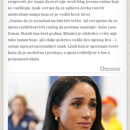
reagovati, jer znaju da svet nije uvek blag prema onima koji
se razlikuju. Ipak, veruju da će njihova ćerka razviti
unutrašnju snagu koja će je voditi kroz život.
„Znamo da će ponekad možda biti teško. Ali verujemo da će
njena različitost biti razlog da postane snažnija“, kaže Lesi.
Danas, Natali ima šest godina. Mladež je izbledeo i više nije
tako tamne boje, ali i dalje pokriva veliki deo njenog lica – i
ostaje njen prepoznatljivi znak. Ljudi koji je upoznaju često
kažu da je neobična i prelepa, a njeni roditelji se s tim u
potpunosti slažu.