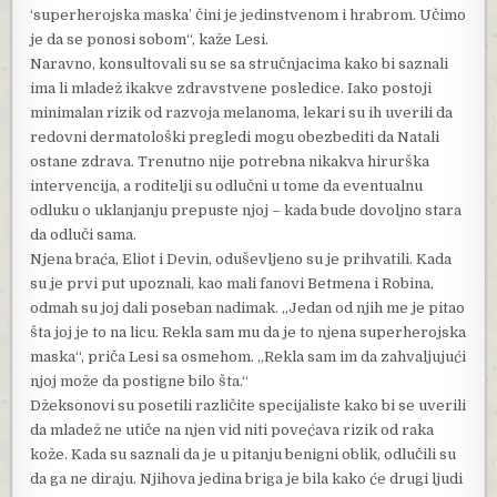
‘superherojska maska’ čini je jedinstvenom i hrabrom. Učimo
je da se ponosi sobom“, kaže Lesi.
Naravno, konsultovali su se sa stručnjacima kako bi saznali
ima li mladež ikakve zdravstvene posledice. Iako postoji
minimalan rizik od razvoja melanoma, lekari su ih uverili da
redovni dermatološki pregledi mogu obezbediti da Natali
ostane zdrava. Trenutno nije potrebna nikakva hirurška
intervencija, a roditelji su odlučni u tome da eventualnu
odluku o uklanjanju prepuste njoj – kada bude dovoljno stara
da odluči sama.
Njena braća, Eliot i Devin, oduševljeno su je prihvatili. Kada
su je prvi put upoznali, kao mali fanovi Betmena i Robina,
odmah su joj dali poseban nadimak. „Jedan od njih me je pitao
šta joj je to na licu. Rekla sam mu da je to njena superherojska
maska“, priča Lesi sa osmehom. „Rekla sam im da zahvaljujući
njoj može da postigne bilo šta.“
Džeksonovi su posetili različite specijaliste kako bi se uverili
da mladež ne utiče na njen vid niti povećava rizik od raka
kože. Kada su saznali da je u pitanju benigni oblik, odlučili su
da ga ne diraju. Njihova jedina briga je bila kako će drugi ljudi