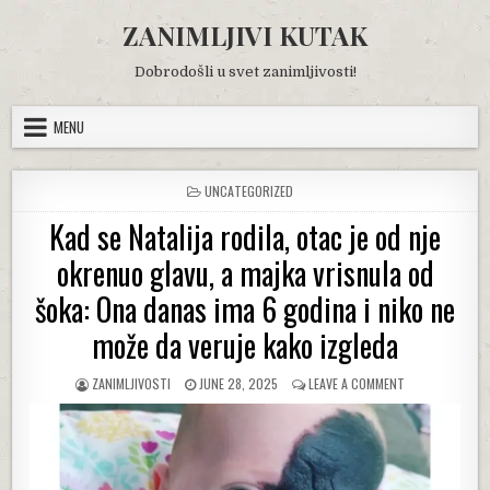
Skip
ZANIMLJIVI KUTAK
to
content
Dobrodošli u svet zanimljivosti!
MENU
POSTED
UNCATEGORIZED
IN
Kad se Natalija rodila, otac je od nje
okrenuo glavu, a majka vrisnula od
šoka: Ona danas ima 6 godina i niko ne
može da veruje kako izgleda
AUTHOR:
PUBLISHED
ON
ZANIMLJIVOSTI
JUNE 28, 2025
LEAVE A COMMENT
DATE:
KAD
SE
NATALIJA
RODILA,
OTAC