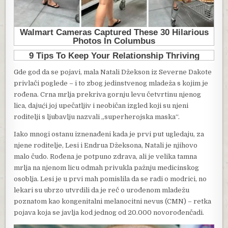
Gde god da se pojavi, mala Natali Džekson iz Severne Dakote
privlači poglede – i to zbog jedinstvenog mladeža s kojim je
rođena. Crna mrlja prekriva gornju levu četvrtinu njenog
lica, dajući joj upečatljiv i neobičan izgled koji su njeni
roditelji s ljubavlju nazvali „superherojska maska“.
Iako mnogi ostanu iznenađeni kada je prvi put ugledaju, za
njene roditelje, Lesi i Endrua Džeksona, Natali je njihovo
malo čudo. Rođena je potpuno zdrava, ali je velika tamna
mrlja na njenom licu odmah privukla pažnju medicinskog
osoblja. Lesi je u prvi mah pomislila da se radi o modrici, no
lekari su ubrzo utvrdili da je reč o urođenom mladežu
poznatom kao kongenitalni melanocitni nevus (CMN) – retka
pojava koja se javlja kod jednog od 20.000 novorođenčadi.