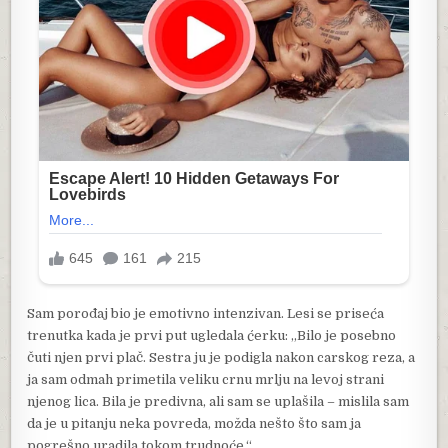
Sam porođaj bio je emotivno intenzivan. Lesi se priseća
trenutka kada je prvi put ugledala ćerku: „Bilo je posebno
čuti njen prvi plač. Sestra ju je podigla nakon carskog reza, a
ja sam odmah primetila veliku crnu mrlju na levoj strani
njenog lica. Bila je predivna, ali sam se uplašila – mislila sam
da je u pitanju neka povreda, možda nešto što sam ja
pogrešno uradila tokom trudnoće.“