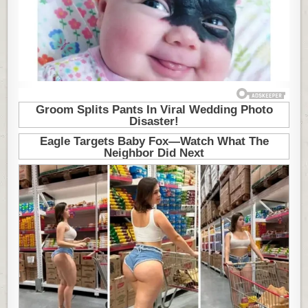
JE
OD
NJE
OKRENUO
GLAVU,
A
MAJKA
VRISNULA
OD
ŠOKA:
ONA
DANAS
IMA
6
GODINA
I
NIKO
NE
MOŽE
DA
VERUJE
KAKO
IZGLEDA