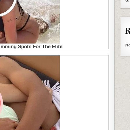
Un
R
No