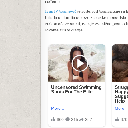
rođeni sin
Ivan IV Vasiljevič
je rođen od Vasilija,
kneza 
bila da prikuplja poreze za ruske mongolske g
Nakon očeve smrti, Ivan je zvanično postao k
lokalne aristokratije.