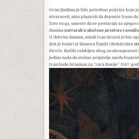
Ovim ljudima je bilo potrebno pokriće koje je
stvarnosti, nisu planirali da dopuste Ivanu d
Zato su ga, umesto da se postaraju za njego
danima
zatvarali u skučene prostore i nemilo
U dobrim danima, mladi Ivan Grozni je bio og
dok je bojari iz klanova Šujski i Belski nisu
ot
Siroče, fizički oslabljen zbog neuhranjenosti
jedina nada da stekne prijatelje među bojarima.
Ivan bude krunisan za “cara Rusije” 1547. god