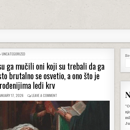
POSTED
UNCATEGORIZED
Se
IN
u ga mučili oni koji su trebali da ga
to brutalno se osvetio, a ono što je
rođenijima ledi krv
N
UBLISHED
ON
ANUARY 17, 2026
LEAVE A COMMENT
ATE:
KAD
JE
“O
OSTAO
nj
SIROČE
ml
SUROVO
Ju
SU
GA