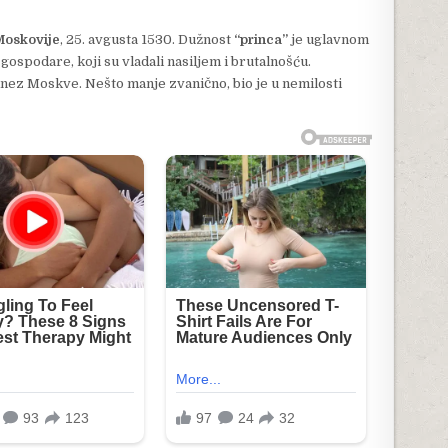
Moskovije
, 25. avgusta 1530. Dužnost
“princa”
je uglavnom
ospodare, koji su vladali nasiljem i brutalnošću.
nez Moskve. Nešto manje zvanično, bio je u nemilosti