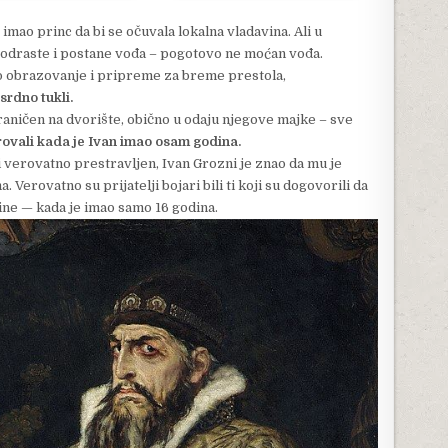
 imao princ da bi se očuvala lokalna vladavina. Ali u
a odraste i postane vođa – pogotovo ne moćan vođa.
vo obrazovanje i pripreme za breme prestola,
srdno tukli.
raničen na dvorište, obično u odaju njegove majke – sve
rovali kada je Ivan imao osam godina.
 i verovatno prestravljen, Ivan Grozni je znao da mu je
 Verovatno su prijatelji bojari bili ti koji su dogovorili da
ine — kada je imao samo 16 godina.