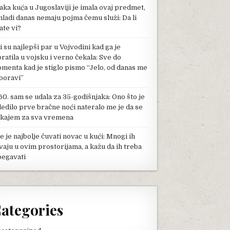
aka kuća u Jugoslaviji je imala ovaj predmet,
mladi danas nemaju pojma čemu služi: Da li
ate vi?
li su najlepši par u Vojvodini kad ga je
pratila u vojsku i verno čekala: Sve do
menta kad je stiglo pismo “Jelo, od danas me
boravi”
60. sam se udala za 35-godišnjaka: Ono što je
ledilo prve bračne noći nateralo me je da se
kajem za sva vremena
e je najbolje čuvati novac u kući: Mnogi ih
vaju u ovim prostorijama, a kažu da ih treba
begavati
ategories