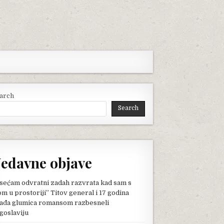
arch
Search
edavne objave
sećam odvratni zadah razvrata kad sam s
om u prostoriji” Titov general i 17 godina
ađa glumica romansom razbesneli
goslaviju