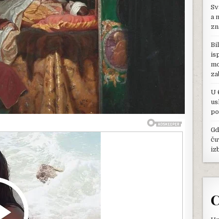
MUČILI
Sv
ONI
a 
KOJI
zn
SU
TREBALI
Bi
DA
is
GA
mo
ČUVAJU:
ČIM
za
JE
SEO
U 
NA
us
PRESTO
po
BRUTALNO
SE
Gd
OSVETIO,
ču
A
ONO
iz
ŠTO
JE
URADIO
NAJROĐENIJIMA
LEDI
C
KRV