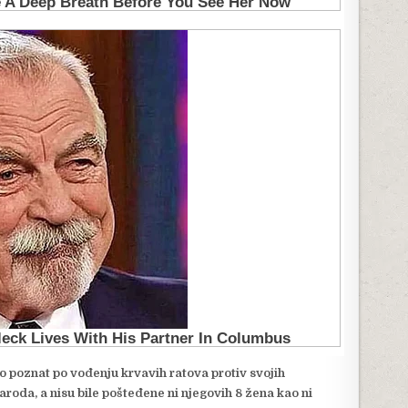
bio poznat po vođenju krvavih ratova protiv svojih
aroda, a nisu bile pošteđene ni njegovih 8 žena kao ni