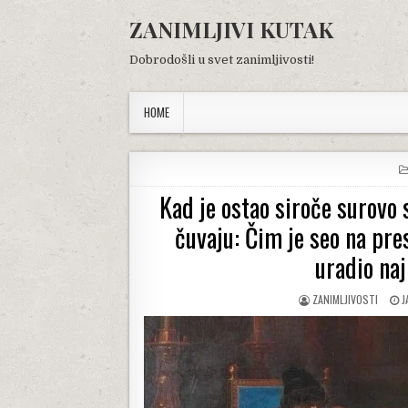
Skip
ZANIMLJIVI KUTAK
to
content
Dobrodošli u svet zanimljivosti!
HOME
Kad je ostao siroče surovo s
čuvaju: Čim je seo na pres
uradio naj
AUTHOR:
P
ZANIMLJIVOSTI
J
D