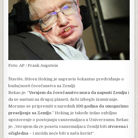
Foto: AP / Frank Augstein
Štaviše, Stiven Hoking je napravio šokantno predviđanje o
budućnosti čovečanstva na Zemlji.
Rekao je: “
Verujem da čovečanstvo mora da napusti Zemlju
i
da se nastani na drugoj planeti, da bi izbeglo izumiranje.
Moramo se pripremiti u narednih
100 godina da omogućimo
preseljenje sa Zemlje
.” Hoking je takođe izdao ozbiljno
upozorenje o postojanju vanzemaljaca u Univerzumu. Rekao
je: „Verujem da će poseta vanzemaljaca Zemlji biti
otvorena i
očigledna
– i možda neće biti u našu korist“.