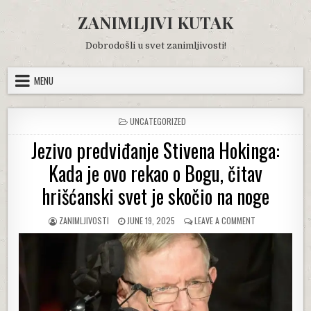
Skip
ZANIMLJIVI KUTAK
to
content
Dobrodošli u svet zanimljivosti!
MENU
POSTED
UNCATEGORIZED
IN
Jezivo predviđanje Stivena Hokinga:
Kada je ovo rekao o Bogu, čitav
hrišćanski svet je skočio na noge
AUTHOR:
PUBLISHED
ON
ZANIMLJIVOSTI
JUNE 19, 2025
LEAVE A COMMENT
DATE:
JEZIVO
PREDVIĐANJE
STIVENA
HOKINGA:
KADA
JE
OVO