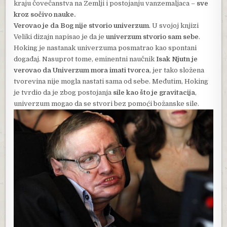
kraju čovečanstva na Zemlji i postojanju vanzemaljaca –
sve
kroz sočivo nauke.
Verovao je da Bog nije stvorio univerzum
. U svojoj knjizi
Veliki dizajn napisao je da je
univerzum stvorio sam sebe
.
Hoking je nastanak univerzuma posmatrao kao spontani
događaj. Nasuprot tome, eminentni naučnik
Isak Njutn je
verovao da Univerzum mora imati tvorca
, jer tako složena
tvorevina nije mogla nastati sama od sebe. Međutim, Hoking
je tvrdio da je zbog postojanja
sile kao što je gravitacija
,
univerzum mogao da se stvori bez pomoći božanske sile.