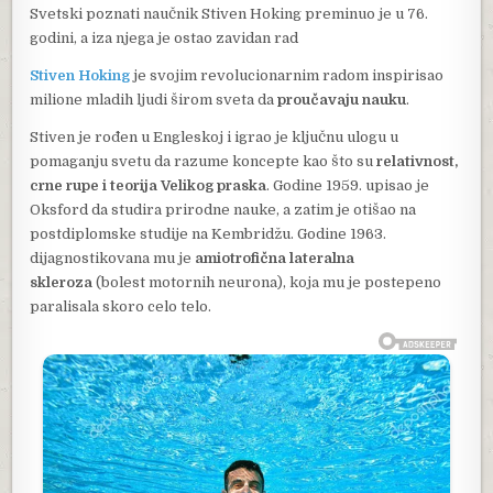
Svetski poznati naučnik Stiven Hoking preminuo je u 76.
godini, a iza njega je ostao zavidan rad
Stiven Hoking
je svojim revolucionarnim radom inspirisao
milione mladih ljudi širom sveta da
proučavaju nauku
.
Stiven je rođen u Engleskoj i igrao je ključnu ulogu u
pomaganju svetu da razume koncepte kao što su
relativnost,
crne rupe i teorija Velikog praska
. Godine 1959. upisao je
Oksford da studira prirodne nauke, a zatim je otišao na
postdiplomske studije na Kembridžu. Godine 1963.
dijagnostikovana mu je
amiotrofična lateralna
skleroza
(bolest motornih neurona), koja mu je postepeno
paralisala skoro celo telo.