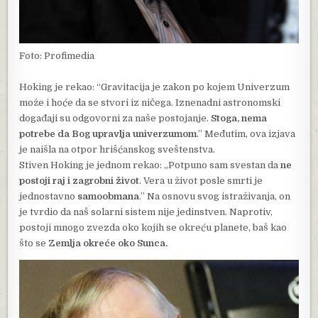
Foto: Profimedia
Hoking je rekao: “Gravitacija je zakon po kojem Univerzum
može i hoće da se stvori iz ničega. Iznenadni astronomski
događaji su odgovorni za naše postojanje.
Stoga, nema
potrebe da Bog upravlja univerzumom
.” Međutim, ova izjava
je naišla na otpor hrišćanskog sveštenstva.
Stiven Hoking je jednom rekao: „Potpuno sam svestan da
ne
postoji raj i zagrobni život
. Vera u život posle smrti je
jednostavno
samoobmana
.” Na osnovu svog istraživanja, on
je tvrdio da naš solarni sistem nije jedinstven. Naprotiv,
postoji mnogo zvezda oko kojih se okreću planete, baš kao
što se
Zemlja okreće oko Sunca.