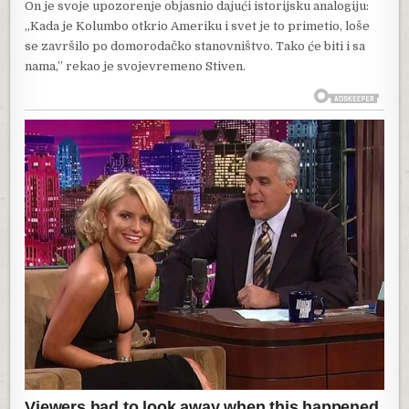
On je svoje upozorenje objasnio dajući istorijsku analogiju:
„Kada je Kolumbo otkrio Ameriku i svet je to primetio, loše
se završilo po domorodačko stanovništvo. Tako će biti i sa
nama,” rekao je svojevremeno Stiven.