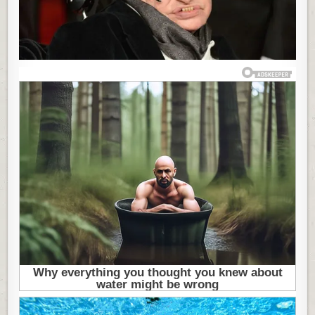
REKAO
O
BOGU,
ČITAV
HRIŠĆANSKI
SVET
JE
SKOČIO
NA
NOGE