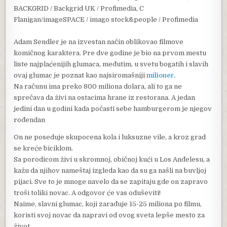
BACKGRID / Backgrid UK / Profimedia, C
Flanigan/imageSPACE / imago stock&people / Profimedia
Adam Sendler je na izvestan način oblikovao filmove
komičnog karaktera. Pre dve godine je bio na prvom mestu
liste najplaćenijih glumaca, međutim, u svetu bogatih i slavih
ovaj glumac je poznat kao najsiromašniji
milioner.
Na računu ima preko 800 miliona dolara, ali to ga ne
sprečava da živi na ostacima hrane iz restorana. A jedan
jedini dan u godini kada počasti sebe hamburgerom je njegov
rođendan
On ne poseduje skupocena kola i luksuzne vile, a kroz grad
se kreće biciklom.
Sa porodicom živi u skromnoj, običnoj kući u Los Anđelesu, a
kažu da njihov nameštaj izgleda kao da su ga našli na buvljoj
pijaci. Sve to je mnoge navelo da se zapitaju gde on zapravo
troši toliki novac. A odgovor će vas oduševiti!
Naime, slavni glumac, koji zarađuje 15-25 miliona po filmu,
koristi svoj novac da napravi od ovog sveta lepše mesto za
život.