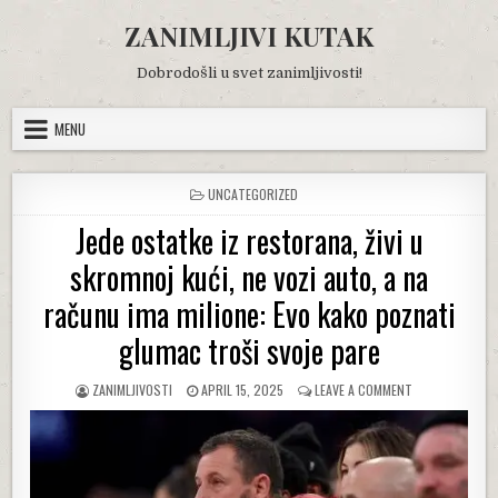
Skip
ZANIMLJIVI KUTAK
to
content
Dobrodošli u svet zanimljivosti!
MENU
POSTED
UNCATEGORIZED
IN
Jede ostatke iz restorana, živi u
skromnoj kući, ne vozi auto, a na
računu ima milione: Evo kako poznati
glumac troši svoje pare
AUTHOR:
PUBLISHED
ON
ZANIMLJIVOSTI
APRIL 15, 2025
LEAVE A COMMENT
DATE:
JEDE
OSTATKE
IZ
RESTORANA,
ŽIVI