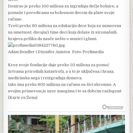
Donirao je preko 100 miliona za izgradnju dečje bolnice, a
pomaže i porodicama sa bolesnom decom da plate svoje
račune.
Troši preko 80 miliona na edukaciju dece koja su usmerena
na umetnost, davajući time deci koja dolaze iz siromašnih
krajeva priliku da nauče nešto o muzici i glumi.
Adam Sendler i Dženifer Aniston Foto: Profimedia
Kroz svoje fondacije daje preko 50 miliona za pomoć
žrtvama prirodnih katastrofa, a u to je uključena i hrana,
medicinska nega i reizgradnja domova.
Iako ima preko 800 miliona na računu on živi skromno. A
svojim primerom je uzor mnogima i to sa dobrim razlogom!
(Kurir.rs/Žena)