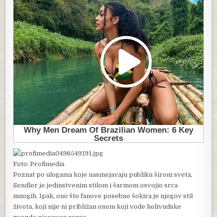
Foto: Profimedia
Poznat po ulogama koje nasmejavaju publiku širom sveta,
Sendler je jedinstvenim stilom i šarmom osvojio srca
mnogih. Ipak, ono što fanove posebno šokira je njegov stil
života, koji nije ni približan onom koji vode holivudske