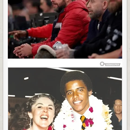
U
SKROMNOJ
KUĆI,
NE
VOZI
AUTO,
A
NA
RAČUNU
IMA
MILIONE:
EVO
KAKO
POZNATI
GLUMAC
TROŠI
SVOJE
PARE