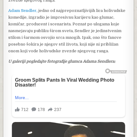
zvezde njegovog ranga.
Adam Sendler,
jedno od najprepoznatljivijih lica holivudske
komedije, izgradio je impresivnu karijeru kao glumac,
komičar, producent i scenarista. Poznat po ulogama koje
nasmejavaju publiku širom sveta, Sendler je jedinstvenim
stilom i šarmom osvojio srca mnogih. Ipak, ono što fanove
posebno šokira je njegov stil života, koji nije ni približan
onom koji vode holivudske zvezde njegovog ranga.
U galeriji pogledajte fotografije glumca Adama Sendlera: