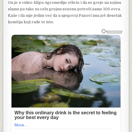
On je u video-klipu Agromedije otkrio i da se greje na sojinu
slamu pa tako za celu grejnu sezonu potroši samo 100 evra.
Kaže i da nije jedini već da u njegovoj Pazovi ima još desetak
komšija koji rade to isto.