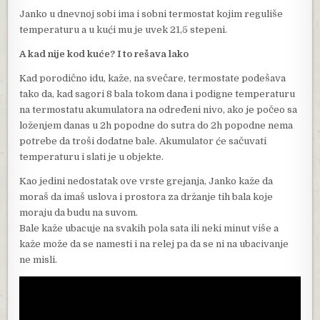
Janko u dnevnoj sobi ima i sobni termostat kojim reguliše
temperaturu a u kući mu je uvek 21,5 stepeni.
A kad nije kod kuće? I to rešava lako
Kad porodično idu, kaže, na svečare, termostate podešava
tako da, kad sagori 8 bala tokom dana i podigne temperaturu
na termostatu akumulatora na određeni nivo, ako je počeo sa
loženjem danas u 2h popodne do sutra do 2h popodne nema
potrebe da troši dodatne bale. Akumulator će sačuvati
temperaturu i slati je u objekte.
Kao jedini nedostatak ove vrste grejanja, Janko kaže da
moraš da imaš uslova i prostora za držanje tih bala koje
moraju da budu na suvom.
Bale kaže ubacuje na svakih pola sata ili neki minut više a
kaže može da se namesti i na relej pa da se ni na ubacivanje
ne misli.