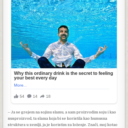
– Ja se grejem na sojinu slamu, a sam proizvodim soju i kao
nusproizvod, ta slama koja bi se koristila kao humusna
struktura u zemlji, ja je koristim za loženje. Znači, moj kotao