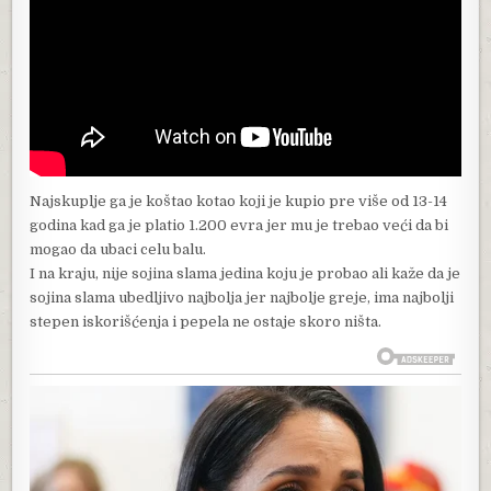
Najskuplje ga je koštao kotao koji je kupio pre više od 13-14
godina kad ga je platio 1.200 evra jer mu je trebao veći da bi
mogao da ubaci celu balu.
I na kraju, nije sojina slama jedina koju je probao ali kaže da je
sojina slama ubedljivo najbolja jer najbolje greje, ima najbolji
stepen iskorišćenja i pepela ne ostaje skoro ništa.