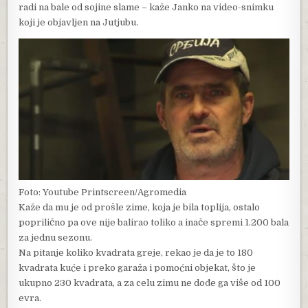
radi na bale od sojine slame – kaže Janko na video-snimku
koji je objavljen na Jutjubu.
Foto: Youtube Printscreen/Agromedia
Kaže da mu je od prošle zime, koja je bila toplija, ostalo
poprilično pa ove nije balirao toliko a inače spremi 1.200 bala
za jednu sezonu.
Na pitanje koliko kvadrata greje, rekao je da je to 180
kvadrata kuće i preko garaža i pomoćni objekat, što je
ukupno 230 kvadrata, a za celu zimu ne dođe ga više od 100
evra.