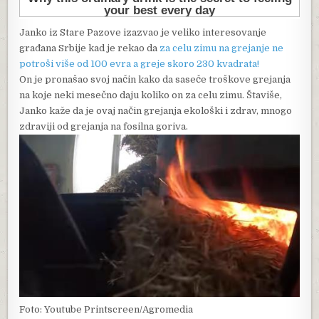
Janko iz Stare Pazove izazvao je veliko interesovanje
građana Srbije kad je rekao da
za celu zimu na grejanje ne
potroši više od 100 evra a greje skoro 230 kvadrata!
On je pronašao svoj način kako da saseče troškove grejanja
na koje neki mesečno daju koliko on za celu zimu. Štaviše,
Janko kaže da je ovaj način grejanja ekološki i zdrav, mnogo
zdraviji od grejanja na fosilna goriva.
Foto: Youtube Printscreen/Agromedia