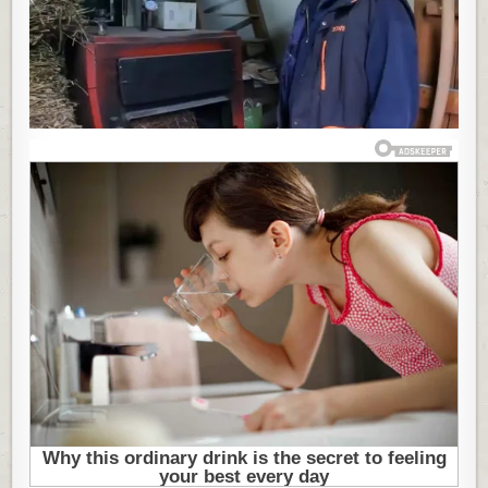
GREJE
230
KVADRATA
A
POTROŠI
SAMO
100
EVRA!
PA
KAKO?!
U
KUĆI
MU
KO
U
FURUNI
A
NE
LOŽI
NI
DRVA,
NI
PELET