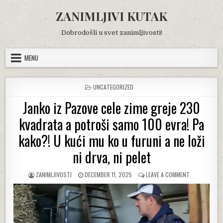
Skip
ZANIMLJIVI KUTAK
to
content
Dobrodošli u svet zanimljivosti!
MENU
POSTED
UNCATEGORIZED
IN
Janko iz Pazove cele zime greje 230
kvadrata a potroši samo 100 evra! Pa
kako?! U kući mu ko u furuni a ne loži
ni drva, ni pelet
AUTHOR:
PUBLISHED
ON
ZANIMLJIVOSTI
DECEMBER 11, 2025
LEAVE A COMMENT
DATE:
JANKO
IZ
PAZOVE
CELE
ZIME