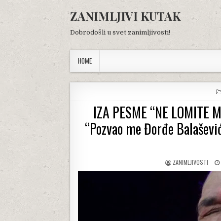
Skip
ZANIMLJIVI KUTAK
to
content
Dobrodošli u svet zanimljivosti!
HOME
IZA PESME “NE LOMITE M
“Pozvao me Đorđe Balašev
AUTHOR:
ZANIMLJIVOSTI