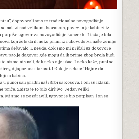
entru”, dogovorali smo te tradicionalne novogodišnje
u se nalazi nad velikom dvoranom, povezan je kabinet iz
a potpiše ugovor za novogodišnje koncerte. I tada je bila
sova
koji žele da ih neko primi iz rukovodstva naše zemlje
otima dešavalo. I, negde, dok smo mi pričali uz dogovore
tvu pao je dogovor gde mogu da ih prime zbog broja ljudi,
i to nismo ni znali, dok neko nije ušao. I neko kaže, puni se
jšireg dijapazona starosti. I Đole je rekao: “
Hajde da
oji ta kabina.
u punoj sali građni naši Srbi sa Kosova. I oni su izlazili
 priče. Zaista je to bilo dirljivo. Jedan veliki
ta.
Mi smo se pozdravili, ugovor je bio potpisan, i on se