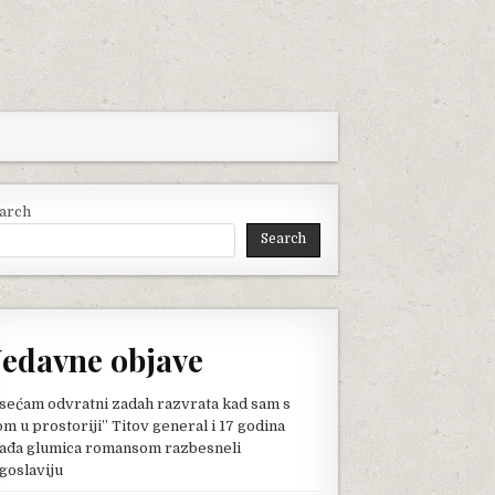
arch
Search
edavne objave
sećam odvratni zadah razvrata kad sam s
om u prostoriji” Titov general i 17 godina
ađa glumica romansom razbesneli
goslaviju