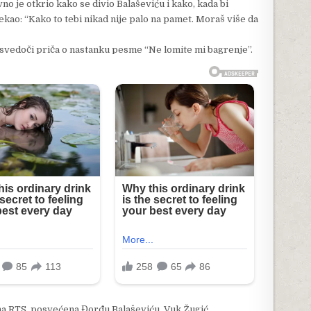
o je otkrio kako se divio Balaševiću i kako, kada bi
kao: “Kako to tebi nikad nije palo na pamet. Moraš više da
, svedoči priča o nastanku pesme “Ne lomite mi bagrenje”.
na RTS, posvećena Đorđu Balaševiću, Vuk Žugić,