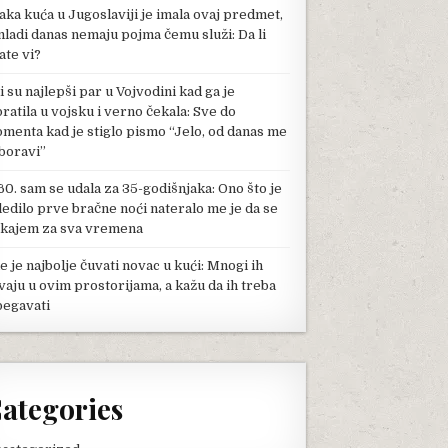
aka kuća u Jugoslaviji je imala ovaj predmet,
mladi danas nemaju pojma čemu služi: Da li
ate vi?
li su najlepši par u Vojvodini kad ga je
pratila u vojsku i verno čekala: Sve do
menta kad je stiglo pismo “Jelo, od danas me
boravi”
60. sam se udala za 35-godišnjaka: Ono što je
ledilo prve bračne noći nateralo me je da se
kajem za sva vremena
e je najbolje čuvati novac u kući: Mnogi ih
vaju u ovim prostorijama, a kažu da ih treba
begavati
ategories