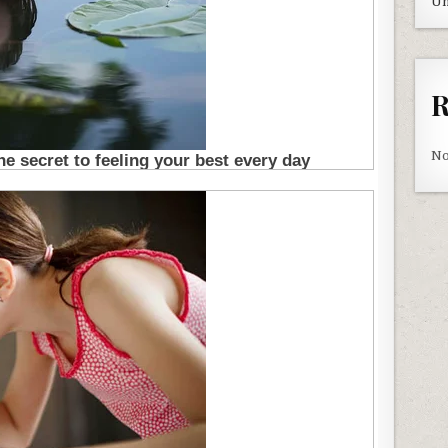
Un
R
No