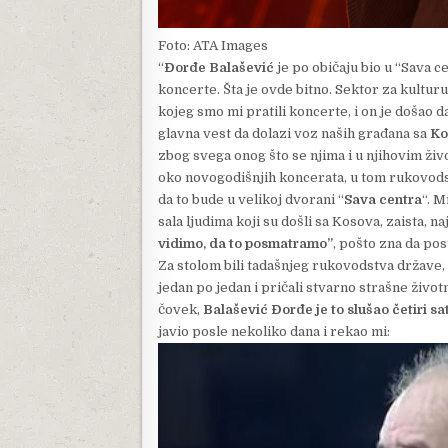
Foto: ATA Images
“
Đorđe Balašević
je po običaju bio u “Sava c
koncerte. Šta je ovde bitno. Sektor za kultur
kojeg smo mi pratili koncerte, i on je došao d
glavna vest da dolazi voz naših građana sa
Ko
zbog svega onog što se njima i u njihovim živ
oko novogodišnjih koncerata, u tom rukovods
da to bude u velikoj dvorani “
Sava centra
“. M
sala ljudima koji su došli sa Kosova, zaista, na
vidimo, da to posmatramo”
, pošto zna da post
Za stolom bili tadašnjeg rukovodstva države, a 
jedan po jedan i pričali stvarno strašne životne
čovek,
Balašević Đorđe je to slušao četiri sa
javio posle nekoliko dana i rekao mi: