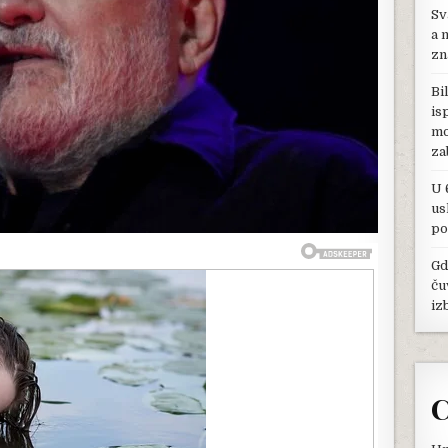
VELIKA
Sv
TAJNA:
a 
“POZVAO
zn
ME
ĐORĐE
Bi
BALAŠEVIĆ
is
I
mo
REKAO
–
za
“NAPISAO
SAM
U 
POSEBNU
us
PESMU”
po
Gd
ču
iz
C