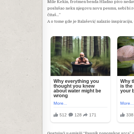
Mile Kekin, frotmen benda Hladno pivo nedavn
poslušao neku njegovu novu pesmu, sebi bi re
čitaš…”
A o tome gde je Balašević nalazio inspiraciju
Gostujući u emisiji “Pesnik panonskog srca” 