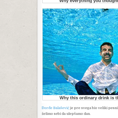
Đorđe Balašević
je pre svega bio veliki pesn
želimo sebi da ulepšamo dan.