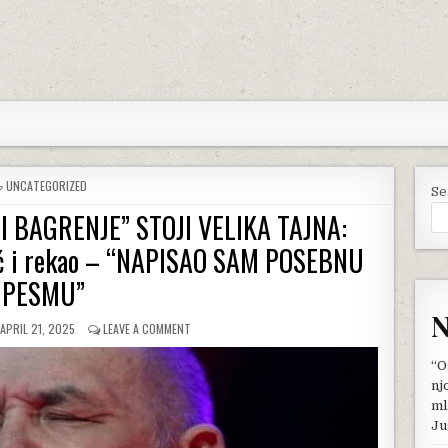
POSTED
UNCATEGORIZED
Se
IN
I BAGRENJE” STOJI VELIKA TAJNA:
ić i rekao – “NAPISAO SAM POSEBNU
PESMU”
N
PUBLISHED
ON
APRIL 21, 2025
LEAVE A COMMENT
DATE:
IZA
PESME
“O
“NE
nj
LOMITE
ml
MI
Ju
BAGRENJE”
STOJI