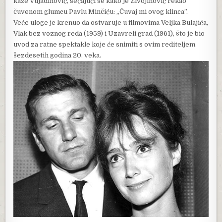
kaže Vujadinović, sećajući se kako je Živojinović rekao
čuvenom glumcu Pavlu Minčiću: „Čuvaj mi ovog klinca”.
Veće uloge je krenuo da ostvaruje u filmovima Veljka Bulajića,
Vlak bez voznog reda (1959) i Uzavreli grad (1961), što je bio
uvod za ratne spektakle koje će snimiti s ovim rediteljem
šezdesetih godina 20. veka.