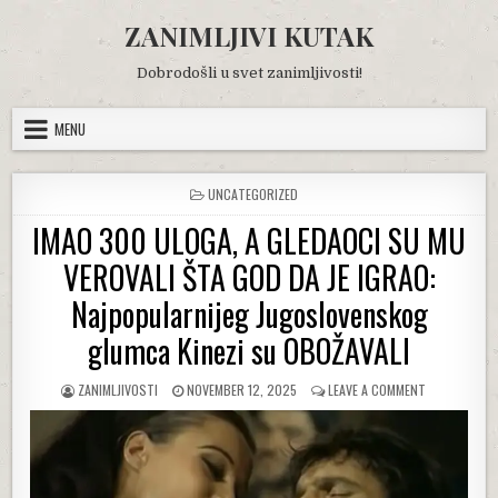
Skip
ZANIMLJIVI KUTAK
to
content
Dobrodošli u svet zanimljivosti!
MENU
POSTED
UNCATEGORIZED
IN
IMAO 300 ULOGA, A GLEDAOCI SU MU
VEROVALI ŠTA GOD DA JE IGRAO:
Najpopularnijeg Jugoslovenskog
glumca Kinezi su OBOŽAVALI
AUTHOR:
PUBLISHED
ON
ZANIMLJIVOSTI
NOVEMBER 12, 2025
LEAVE A COMMENT
DATE:
IMAO
300
ULOGA,
A
GLEDAOCI