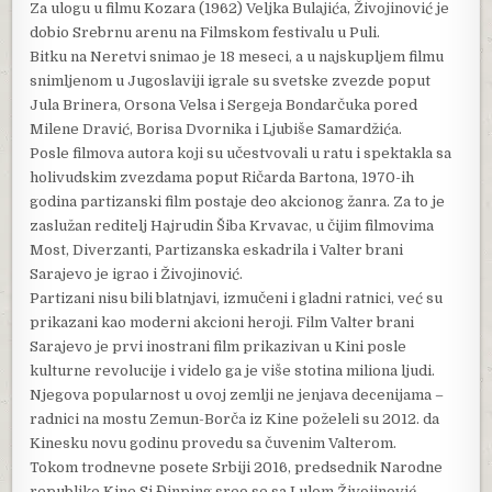
Za ulogu u filmu Kozara (1962) Veljka Bulajića, Živojinović je
dobio Srebrnu arenu na Filmskom festivalu u Puli.
Bitku na Neretvi snimao je 18 meseci, a u najskupljem filmu
snimljenom u Jugoslaviji igrale su svetske zvezde poput
Jula Brinera, Orsona Velsa i Sergeja Bondarčuka pored
Milene Dravić, Borisa Dvornika i Ljubiše Samardžića.
Posle filmova autora koji su učestvovali u ratu i spektakla sa
holivudskim zvezdama poput Ričarda Bartona, 1970-ih
godina partizanski film postaje deo akcionog žanra. Za to je
zaslužan reditelj Hajrudin Šiba Krvavac, u čijim filmovima
Most, Diverzanti, Partizanska eskadrila i Valter brani
Sarajevo je igrao i Živojinović.
Partizani nisu bili blatnjavi, izmučeni i gladni ratnici, već su
prikazani kao moderni akcioni heroji. Film Valter brani
Sarajevo je prvi inostrani film prikazivan u Kini posle
kulturne revolucije i videlo ga je više stotina miliona ljudi.
Njegova popularnost u ovoj zemlji ne jenjava decenijama –
radnici na mostu Zemun-Borča iz Kine poželeli su 2012. da
Kinesku novu godinu provedu sa čuvenim Valterom.
Tokom trodnevne posete Srbiji 2016, predsednik Narodne
republike Kine Si Đinping sreo se sa Lulom Živojinović,