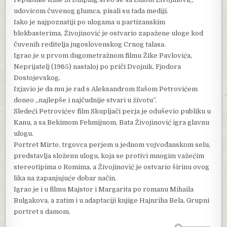
udovicom čuvenog glumca, pisali su tada mediji.
Iako je najpoznatiji po ulogama u partizanskim
blokbasterima, Živojinović je ostvario zapažene uloge kod
čuvenih reditelja jugoslovenskog Crnog talasa.
Igrao je u prvom dugometražnom filmu Žike Pavlovića,
Neprijatelj (1965) nastaloj po priči Dvojnik, Fjodora
Dostojevskog.
Izjavio je da mu je rad s Aleksandrom Sašom Petrovićem
doneo „najlepše i najčudnije stvari u životu”.
Sledeći Petrovićev film Skupljači perja je oduševio publiku u
Kanu, a sa Bekimom Fehmijuom, Bata Živojinović igra glavnu
ulogu.
Portret Mirte, trgovca perjem u jednom vojvođanskom selu,
predstavlja složenu ulogu, koja se protivi mnogim važećim
stereotipima o Romima, a Živojinović je ostvario širinu ovog
lika na zapanjujuće dobar način.
Igrao je i u filmu Majstor i Margarita po romanu Mihaila
Bulgakova, a zatim i u adaptaciji knjige Hajnriha Bela, Grupni
portret s damom.