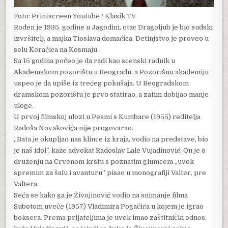
Foto: Printscreen Youtube / Klasik TV
Rođen je 1935. godine u Jagodini, otac Dragoljub je bio sudski
izvršitelj, a majka Tioslava domaćica. Detinjstvo je proveo u
selu Koraćica na Kosmaju.
Sa 15 godina počeo je da radi kao scenski radnik u
Akademskom pozorištu u Beogradu, a Pozorišnu akademiju
uspeo je da upiše iz trećeg pokušaja. U Beogradskom
dramskom pozorištu je prvo statirao, a zatim dobijao manje
uloge.
U prvoj filmskoj ulozi u Pesmi s Kumbare (1955) reditelja
Radoša Novakovića nije progovarao.
„Bata je okupljao nas klince iz kraja, vodio na predstave, bio
je naš idol”, kaže advokat Radoslav Lale Vujadinović. On je o
druženju na Crvenom krstu s poznatim glumcem „uvek
spremim za šalu i avanturu” pisao u monografiji Valter, pre
Valtera.
Seća se kako ga je Živojinović vodio na snimanje filma
Subotom uveče (1957) Vladimira Pogačića u kojem je igrao
boksera. Prema prijateljima je uvek imao zaštitnički odnos,