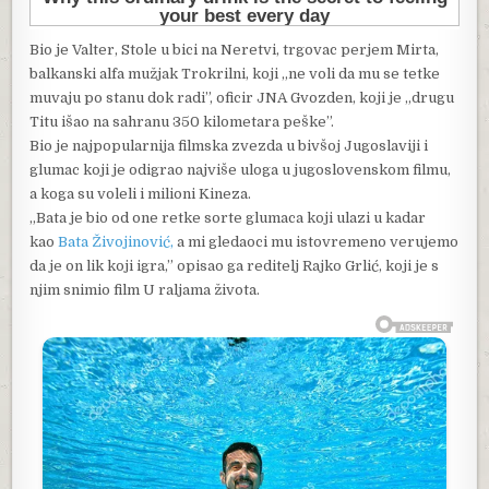
Bio je Valter, Stole u bici na Neretvi, trgovac perjem Mirta,
balkanski alfa mužjak Trokrilni, koji „ne voli da mu se tetke
muvaju po stanu dok radi”, oficir JNA Gvozden, koji je „drugu
Titu išao na sahranu 350 kilometara peške”.
Bio je najpopularnija filmska zvezda u bivšoj Jugoslaviji i
glumac koji je odigrao najviše uloga u jugoslovenskom filmu,
a koga su voleli i milioni Kineza.
„Bata je bio od one retke sorte glumaca koji ulazi u kadar
kao
Bata Živojinović,
a mi gledaoci mu istovremeno verujemo
da je on lik koji igra,” opisao ga reditelj Rajko Grlić, koji je s
njim snimio film U raljama života.