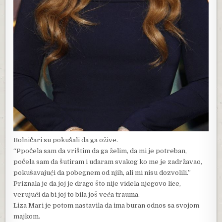
Bolničari su pokušali da ga ožive.
“Ppočela sam da vrištim da ga želim, da mi je potreban,
počela sam da šutiram i udaram svakog ko me je zadržavao,
pokušavajući da pobegnem od njih, ali mi nisu dozvolili.”
Priznala je da joj je drago što nije videla njegovo lice,
verujući da bi joj to bila još veća trauma.
Liza Mari je potom nastavila da ima buran odnos sa svojom
majkom.