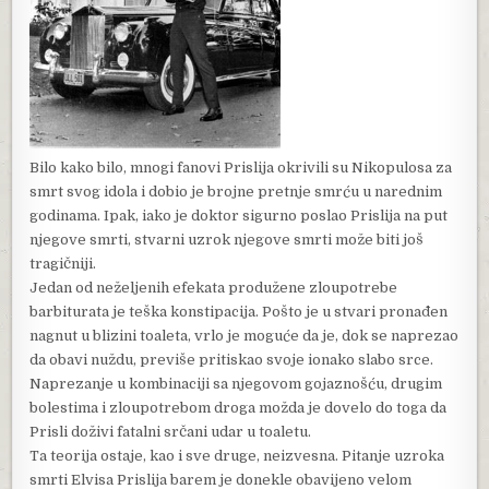
Bilo kako bilo, mnogi fanovi Prislija okrivili su Nikopulosa za
smrt svog idola i dobio je brojne pretnje smrću u narednim
godinama. Ipak, iako je doktor sigurno poslao Prislija na put
njegove smrti, stvarni uzrok njegove smrti može biti još
tragičniji.
Jedan od neželjenih efekata produžene zloupotrebe
barbiturata je teška konstipacija. Pošto je u stvari pronađen
nagnut u blizini toaleta, vrlo je moguće da je, dok se naprezao
da obavi nuždu, previše pritiskao svoje ionako slabo srce.
Naprezanje u kombinaciji sa njegovom gojaznošću, drugim
bolestima i zloupotrebom droga možda je dovelo do toga da
Prisli doživi fatalni srčani udar u toaletu.
Ta teorija ostaje, kao i sve druge, neizvesna. Pitanje uzroka
smrti Elvisa Prislija barem je donekle obavijeno velom