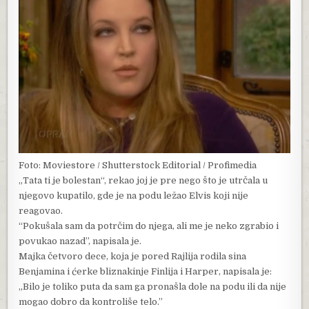
Foto: Moviestore / Shutterstock Editorial / Profimedia
„Tata ti je bolestan“, rekao joj je pre nego što je utrčala u
njegovo kupatilo, gde je na podu ležao Elvis koji nije
reagovao.
“Pokušala sam da potrčim do njega, ali me je neko zgrabio i
povukao nazad”, napisala je.
Majka četvoro dece, koja je pored Rajlija rodila sina
Benjamina i ćerke bliznakinje Finlija i Harper, napisala je:
„Bilo je toliko puta da sam ga pronašla dole na podu ili da nije
mogao dobro da kontroliše telo.”