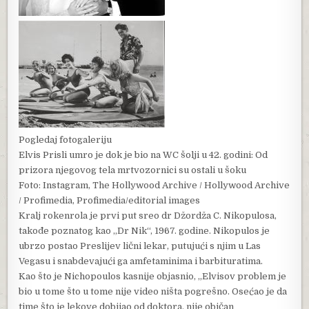
Pogledaj fotogaleriju
Elvis Prisli umro je dok je bio na WC šolji u 42. godini: Od
prizora njegovog tela mrtvozornici su ostali u šoku
Foto: Instagram, The Hollywood Archive / Hollywood Archive
/ Profimedia, Profimedia/editorial images
Kralj rokenrola je prvi put sreo dr Džordža C. Nikopulosa,
takođe poznatog kao „Dr Nik“, 1967. godine. Nikopulos je
ubrzo postao Preslijev lični lekar, putujući s njim u Las
Vegasu i snabdevajući ga amfetaminima i barbituratima.
Kao što je Nichopoulos kasnije objasnio, „Elvisov problem je
bio u tome što u tome nije video ništa pogrešno. Osećao je da
time što je lekove dobijao od doktora, nije običan