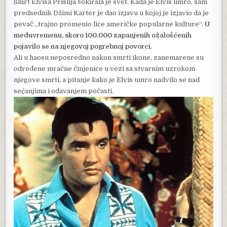
Smrt Elvisa Prislija šokirala je svet. Kada je Elvis umro, sam
predsednik Džimi Karter je dao izjavu u kojoj je izjavio da je
pevač „trajno promenio lice američke popularne kulture“.
U
međuvremenu, skoro 100.000 zapanjenih ožalošćenih
pojavilo se na njegovoj pogrebnoj povorci.
Ali u haosu neposredno nakon smrti ikone, zanemarene su
određene mračne činjenice u vezi sa stvarnim uzrokom
njegove smrti, a pitanje kako je Elvis umro nadvilo se nad
sećanjima i odavanjem počasti.