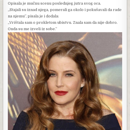
Opisala je mučnu scenu poslednjeg jutra svog oca.
„Stajali su iznad njega, pomerali ga okolo i pokušavali da rade
na njemu”, pisala je i dodala:
„Vrištala sam o prokletom ubistvu. Znala sam da nije dobro.
Onda su me izveli iz sobe.”