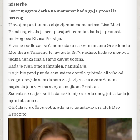
misterije.
Osvrt njegove ćerke na momenat kada ga je pronašla
mrtvog
U svojim posthumno objavljenim memoarima, Lisa Mari
Presli ispričala je srceparajući trenutak kada je pronašla
mrtvog oca Elvisa Preslija.
Elvis je podlegao srčanom udaru na svom imanju Grejslend u
Memfisu u Tenesiju 16. avgusta 1977. godine, kada je njegova
jedina ćerka imala samo devet godina.
Kada je njen otac sahranjen, napisala je:
‘To je bio prvi put da sam zaista osetila gubitak, ali više od
svega, osećala sam da sam zaglavljena sa ovom ženom’,
napisala je u vezi sa svojom majkom Prisilom.
Ssećala se da je osetila da nešto nije u redu onog jutra kada je
njen tata umro.
Otrčala je u očevu sobu, gde ju je zaustavio prijatelj Džo
Espozito.