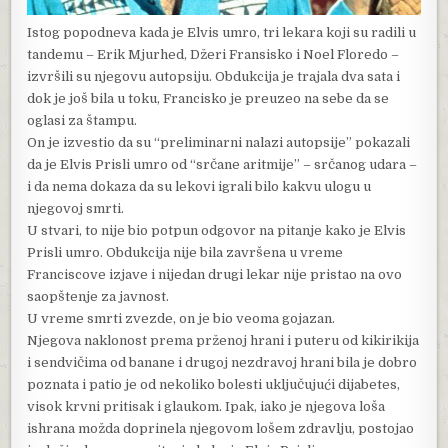
Istog popodneva kada je Elvis umro, tri lekara koji su radili u
tandemu – Erik Mjurhed, Džeri Fransisko i Noel Floredo –
izvršili su njegovu autopsiju. Obdukcija je trajala dva sata i
dok je još bila u toku, Francisko je preuzeo na sebe da se
oglasi za štampu.
On je izvestio da su “preliminarni nalazi autopsije” pokazali
da je Elvis Prisli umro od “srčane aritmije” – srčanog udara –
i da nema dokaza da su lekovi igrali bilo kakvu ulogu u
njegovoj smrti.
U stvari, to nije bio potpun odgovor na pitanje kako je Elvis
Prisli umro. Obdukcija nije bila završena u vreme
Franciscove izjave i nijedan drugi lekar nije pristao na ovo
saopštenje za javnost.
U vreme smrti zvezde, on je bio veoma gojazan.
Njegova naklonost prema prženoj hrani i puteru od kikirikija
i sendvičima od banane i drugoj nezdravoj hrani bila je dobro
poznata i patio je od nekoliko bolesti uključujući dijabetes,
visok krvni pritisak i glaukom. Ipak, iako je njegova loša
ishrana možda doprinela njegovom lošem zdravlju, postojao