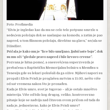
Foto: Profimedia
“Elvis je izgledao kao da mu se celo telo potpuno smrzlo u
sedećem položaju dok se naslanjao na komodu, a zatim je pao
napred, u tom fiksnom položaju, direktno na glavu,” sećala se
Džindžer.
Pričala je kako mu je “lice bilo umrljano, ljubičaste boje”, dok
su mu oči “gledale pravo napred i bile krvavo crvene”.
Pozvana je hitna pomoć, a onesvešćena superzvezda je
prebačena u Baptističku Memorijalnu bolnicu u Memfisu u
Tenesiju gde su lekari pokušali da ga ožive. Njihovi napori su
propali i Elvis Prisli je proglašen mrtvim u 15:30, nešto više
od sat vremena nakon što je pronađen.
Kada je Elvis umro, svet je tugovao – ali je ostalo mnoštvo
misterija. Više od bilo kog drugog, veliko, kontroverzno
pitanje koje se nadvija nad čitavom ovom pričom od tada do
sada je, jednostavno, kako je Elvis Prisli umro?