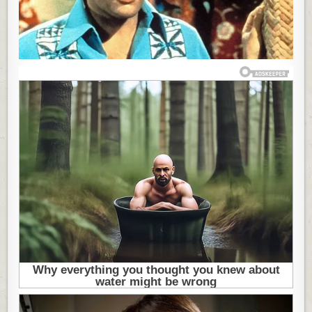
NA
WC
ŠOLJI
U
42.
GODINI:
OD
PRIZORA
NJEGOVOG
TELA
MRTVOZORNIC
SU
OSTALI
U
ŠOKU