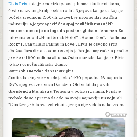
Elvis Prisli
bio je američki pevač, glumac i kulturni ikona,
često nazivani „kralj rock’n’rolla“. Njegova karijera, koja je
počela sredinom 1950-ih, zauvek je promenila muzičku
industriju.
Njegov specifičan spoj različitih muzučkih
zanrova doveo je do toga da postane globalni fenome
n. Sa
hitovima poput „Heartbreak Hotel“, „Hound Dog“, „Jailhouse
Rock“ i „Can’t Help Falling in Love“, Elvis je osvojio srca
obožavalaca širom sveta. Osvojio je brojne nagrade, a prodao
je više od 600 miliona albuma. Osim muzičke karijere, Elvis
je bio i uspešan filmski glumac.
Smrt rok zvezde i danas intrigira
Suštinske činjenice su da je oko 14:30 popodne 16. avgusta
1977. njegova verenica Džindžer Olden lutala po vili
Grejslend u Memfisu u Tenesiju u potrazi za njim. Prisli je
trebalo da se sprema da ode na svoju najnoviju turneju, ali
Džindžer je bila sve zabrinuta, jer ga nije videla neko vreme.