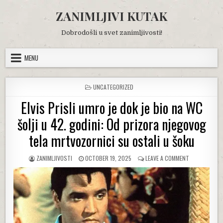
Skip
ZANIMLJIVI KUTAK
to
content
Dobrodošli u svet zanimljivosti!
MENU
POSTED
UNCATEGORIZED
IN
Elvis Prisli umro je dok je bio na WC
šolji u 42. godini: Od prizora njegovog
tela mrtvozornici su ostali u šoku
AUTHOR:
PUBLISHED
ON
ZANIMLJIVOSTI
OCTOBER 19, 2025
LEAVE A COMMENT
DATE:
ELVIS
PRISLI
UMRO
JE
DOK
JE
BIO