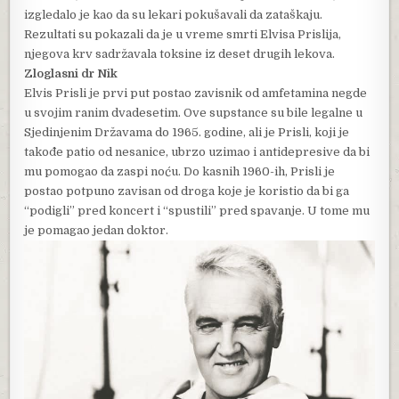
izgledalo je kao da su lekari pokušavali da zataškaju.
Rezultati su pokazali da je u vreme smrti Elvisa Prislija,
njegova krv sadržavala toksine iz deset drugih lekova.
Zloglasni dr Nik
Elvis Prisli je prvi put postao zavisnik od amfetamina negde
u svojim ranim dvadesetim. Ove supstance su bile legalne u
Sjedinjenim Državama do 1965. godine, ali je Prisli, koji je
takođe patio od nesanice, ubrzo uzimao i antidepresive da bi
mu pomogao da zaspi noću. Do kasnih 1960-ih, Prisli je
postao potpuno zavisan od droga koje je koristio da bi ga
“podigli” pred koncert i “spustili” pred spavanje. U tome mu
je pomagao jedan doktor.