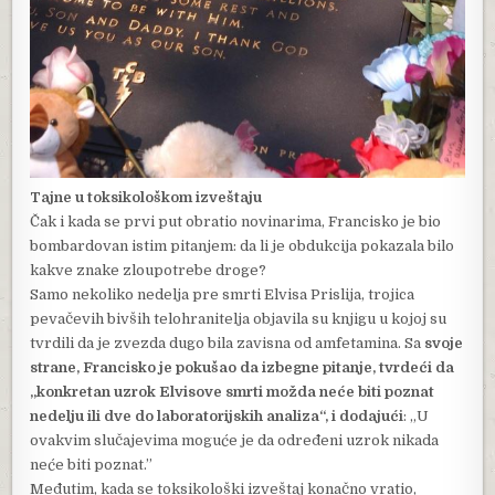
Tajne u toksikološkom izveštaju
Čak i kada se prvi put obratio novinarima, Francisko je bio
bombardovan istim pitanjem: da li je obdukcija pokazala bilo
kakve znake zloupotrebe droge?
Samo nekoliko nedelja pre smrti Elvisa Prislija, trojica
pevačevih bivših telohranitelja objavila su knjigu u kojoj su
tvrdili da je zvezda dugo bila zavisna od amfetamina. Sa
svoje
strane, Francisko je pokušao da izbegne pitanje, tvrdeći da
„konkretan uzrok Elvisove smrti možda neće biti poznat
nedelju ili dve do laboratorijskih analiza“, i dodajući
: „U
ovakvim slučajevima moguće je da određeni uzrok nikada
neće biti poznat.”
Međutim, kada se toksikološki izveštaj konačno vratio,