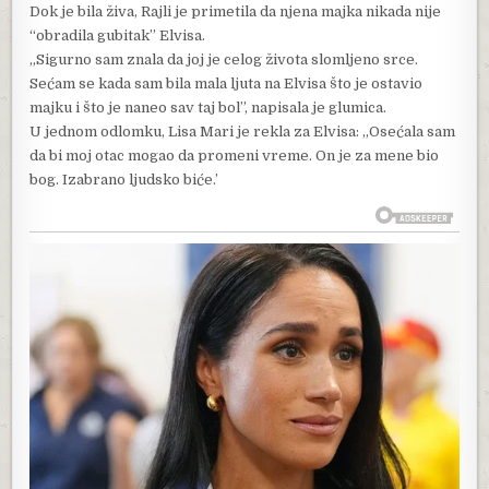
Dok je bila živa, Rajli je primetila da njena majka nikada nije
“obradila gubitak” Elvisa.
„Sigurno sam znala da joj je celog života slomljeno srce.
Sećam se kada sam bila mala ljuta na Elvisa što je ostavio
majku i što je naneo sav taj bol”, napisala je glumica.
U jednom odlomku, Lisa Mari je rekla za Elvisa: „Osećala sam
da bi moj otac mogao da promeni vreme. On je za mene bio
bog. Izabrano ljudsko biće.’