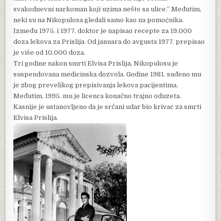
svakodnevni narkoman koji uzima nešto sa ulice.” Međutim,
neki su na Nikopulosa gledali samo kao na pomoćnika.
Između 1975. i 1977. doktor je napisao recepte za 19.000
doza lekova za Prislija. Od januara do avgusta 1977. prepisao
je više od 10.000 doza.
Tri godine nakon smrti Elvisa Prislija, Nikopulosu je
suspendovana medicinska dozvola. Godine 1981. suđeno mu
je zbog prevelikog prepisivanja lekova pacijentima.
Međutim, 1995. mu je licenca konačno trajno oduzeta.
Kasnije je ustanovljeno da je srčani udar bio krivac za smrti
Elvisa Prislija.