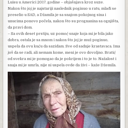
Luisu u Americi 2017. godine – objašnjava kroz suze.
Nakon što joj je najstariji naslednik poginuo u ratu, mlađi se
preselio u SAD, a Džamila je sa snajom pokojnog sina i
unucima ponovo počela, nakon što su prognanina sa ognjišta,
da pravi dom.
– Sa ovih deset prstiju, uz pomoć snaje koja mi je bila jako
dobra, ostala je sa mnom i nakon što joj je muž poginuo,
uspela da ovu kuću da sazidam. Sve od sadnje krastavaca. Ima
još da se radi, ali nemam kome, meni je ovo dovoljno. Bratić
od svekra mi je pomogao da je pokrijem i to je to. Nažalost i
snaja mi je umrla, nije ni uspela ovde da živi – kaže Džemila.