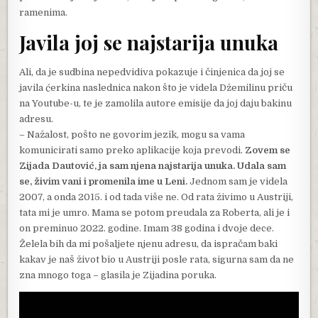
ramenima.
Javila joj se najstarija unuka
Ali, da je sudbina nepedvidiva pokazuje i činjenica da joj se
javila ćerkina naslednica nakon što je videla Džemilinu priču
na Youtube-u, te je zamolila autore emisije da joj daju bakinu
adresu.
– Nažalost, pošto ne govorim jezik, mogu sa vama
komunicirati samo preko aplikacije koja prevodi.
Zovem se
Zijada Dautović, ja sam njena najstarija unuka. Udala sam
se, živim vani i promenila ime u Leni.
Jednom sam je videla
2007, a onda 2015. i od tada više ne. Od rata živimo u Austriji,
tata mi je umro. Mama se potom preudala za Roberta, ali je i
on preminuo 2022. godine. Imam 38 godina i dvoje dece.
Želela bih da mi pošaljete njenu adresu, da ispračam baki
kakav je naš život bio u Austriji posle rata, sigurna sam da ne
zna mnogo toga – glasila je Zijadina poruka.