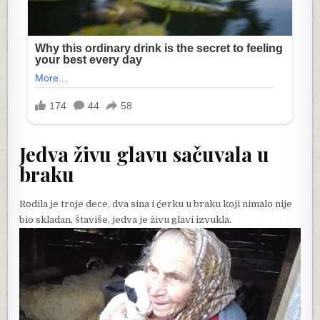
Jedva živu glavu sačuvala u
braku
Rodila je troje dece, dva sina i ćerku u braku koji nimalo nije
bio skladan, štaviše, jedva je živu glavi izvukla.