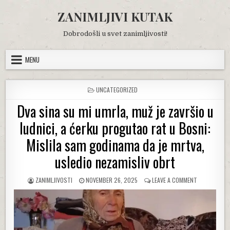
Skip
ZANIMLJIVI KUTAK
to
content
Dobrodošli u svet zanimljivosti!
MENU
POSTED
UNCATEGORIZED
IN
Dva sina su mi umrla, muž je završio u
ludnici, a ćerku progutao rat u Bosni:
Mislila sam godinama da je mrtva,
usledio nezamisliv obrt
AUTHOR:
PUBLISHED
ON
ZANIMLJIVOSTI
NOVEMBER 26, 2025
LEAVE A COMMENT
DATE:
DVA
SINA
SU
MI
UMRLA,