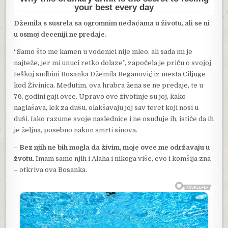
Džemila s susrela sa ogromnim nedaćama u životu, ali se ni
u osmoj deceniji ne predaje.
“Samo što me kamen u vodenici nije mleo, ali sada mi je
najteže, jer mi unuci retko dolaze”, započela je priču o svojoj
teškoj sudbini Bosanka Džemila Beganović iz mesta Ciljuge
kod Živinica. Međutim, ova hrabra žena se ne predaje, te u
76. godini gaji ovce. Upravo ove životinje su joj, kako
naglašava, lek za dušu, olakšavaju joj sav teret koji nosi u
duši. Iako razume svoje naslednice i ne osuđuje ih, ističe da ih
je željna, posebno nakon smrti sinova.
–
Bez njih ne bih mogla da živim, moje ovce me održavaju u
žvotu.
Imam samo njih i Alaha i nikoga više, evo i komšija zna
– otkriva ova Bosanka.