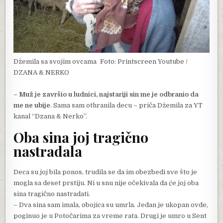
Džemila sa svojim ovcama
Foto: Printscreen Youtube /
DZANA & NERKO
–
Muž je završio u ludnici, najstariji sin me je odbranio da
me ne ubije
. Sama sam othranila decu – priča Džemila za YT
kanal “Dzana & Nerko”.
Oba sina joj tragično
nastradala
Deca su joj bila ponos, trudila se da im obezbedi sve što je
mogla sa deset prstiju. Ni u snu nije očekivala da će joj oba
sina tragično nastradati.
– Dva sina sam imala, obojica su umrla. Jedan je ukopan ovde,
poginuo je u Potočarima za vreme rata. Drugi je umro u Sent