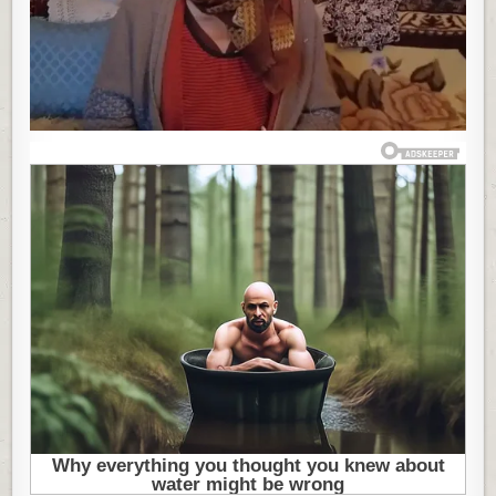
MUŽ
JE
ZAVRŠIO
U
LUDNICI,
A
ĆERKU
PROGUTAO
RAT
U
BOSNI:
MISLILA
SAM
GODINAMA
DA
JE
MRTVA,
USLEDIO
NEZAMISLIV
OBRT