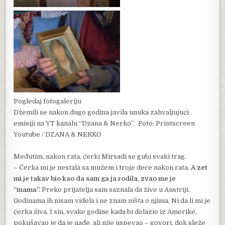
Pogledaj fotogaleriju
Džemili se nakon dugo godina javila unuka zahvaljujući
emisiji na YT kanalu “Dzana & Nerko”.
Foto: Printscreen
Youtube / DZANA & NERKO
Međutim, nakon rata, ćerki Mirsadi se gubi svaki trag.
– Ćerka mi je nestala sa mužem i troje dece nakon rata.
A zet
mi je takav bio kao da sam ga ja rodila, zvao me je
“mama”.
Preko prijatelja sam saznala da žive u Austriji.
Godinama ih nisam videla i ne znam ništa o njima. Ni da li mi je
ćerka živa. I sin, svake godine kada bi dolazio iz Amerike,
pokušavao je da je nađe, ali nije uspevao – govori, dok sleže