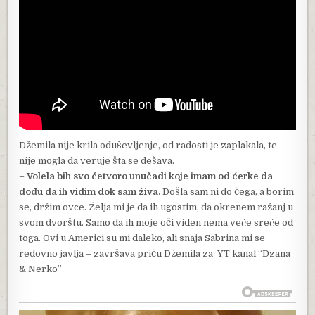
Džemila nije krila oduševljenje, od radosti je zaplakala, te
nije mogla da veruje šta se dešava.
–
Volela bih svo četvoro unučadi koje imam od ćerke da
dođu da ih vidim dok sam živa.
Došla sam ni do čega, a borim
se, držim ovce. Želja mi je da ih ugostim, da okrenem ražanj u
svom dvorštu. Samo da ih moje oči viden nema veće sreće od
toga. Ovi u Americi su mi daleko, ali snaja Sabrina mi se
redovno javlja – završava priču Džemila za YT kanal “Dzana
& Nerko”