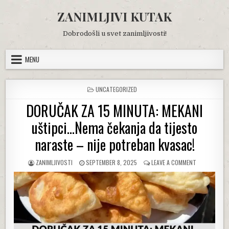
Skip
ZANIMLJIVI KUTAK
to
content
Dobrodošli u svet zanimljivosti!
MENU
POSTED
UNCATEGORIZED
IN
DORUČAK ZA 15 MINUTA: MEKANI
uštipci…Nema čekanja da tijesto
naraste – nije potreban kvasac!
AUTHOR:
PUBLISHED
ON
ZANIMLJIVOSTI
SEPTEMBER 8, 2025
LEAVE A COMMENT
DATE:
DORUČAK
ZA
15
MINUTA:
MEKANI
UŠTIPCI…
NEMA