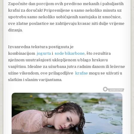
Započnite dan porcijom ovih predivno mekanih i pahuljastih
krafni za doručak! Pripremljene u samo nekoliko minuta uz
upotrebu samo nekoliko uobičajenih sastojaka iz smočnice,
ove zlatne poslastice ne zahtijevaju kvasac niti dulje vrijeme
dizanja.
Izvanredna tekstura postignuta je
kombinacijom
jogurta
i
sode bikarbone
, što rezultira
nježnom unutrašnjosti uklopljenom u blago hrskavu
vanjštinu. Idealne za užurbana jutra radnim danom ili ležerne
užine vikendom, ove prilagodljive
krafne
mogu se uživati ​​u
slatkim i slanim varijantama.