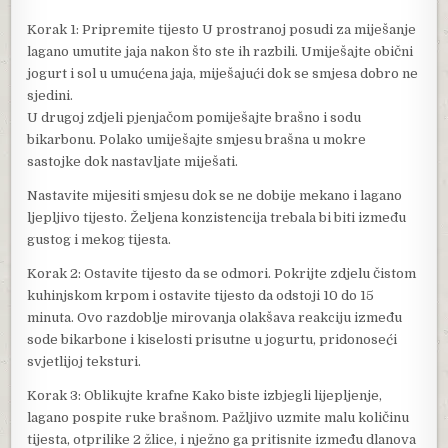
Korak 1: Pripremite tijesto U prostranoj posudi za miješanje
lagano umutite jaja nakon što ste ih razbili. Umiješajte obični
jogurt i sol u umućena jaja, miješajući dok se smjesa dobro ne
sjedini.
U drugoj zdjeli pjenjačom pomiješajte brašno i sodu
bikarbonu. Polako umiješajte smjesu brašna u mokre
sastojke dok nastavljate miješati.
Nastavite mijesiti smjesu dok se ne dobije mekano i lagano
ljepljivo tijesto. Željena konzistencija trebala bi biti između
gustog i mekog tijesta.
Korak 2: Ostavite tijesto da se odmori. Pokrijte zdjelu čistom
kuhinjskom krpom i ostavite tijesto da odstoji 10 do 15
minuta. Ovo razdoblje mirovanja olakšava reakciju između
sode bikarbone i kiselosti prisutne u jogurtu, pridonoseći
svjetlijoj teksturi.
Korak 3: Oblikujte krafne Kako biste izbjegli lijepljenje,
lagano pospite ruke brašnom. Pažljivo uzmite malu količinu
tijesta, otprilike 2 žlice, i nježno ga pritisnite između dlanova