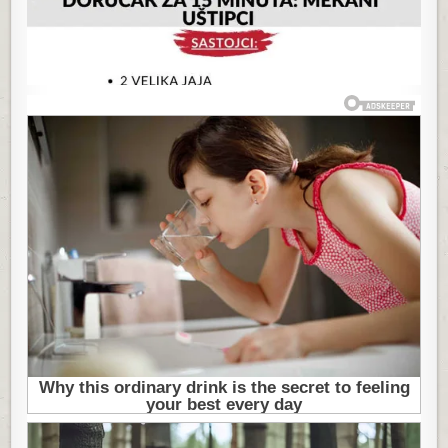
ČEKANJA
DA
TIJESTO
NARASTE
–
NIJE
POTREBAN
KVASAC!