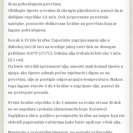
ili na pobrašnjenu površinu.
Oblikujte tijesto u ovalnu ili okruglu pljeskavicu, pazeći da je
debljine otprilike 1/2 inča. Dok pripremate preostale
sastojke, postavite oblikovane krafne na površinu koja je
lagano pobrašnjena.
Korak 4: Pržite krafne Započnite zagrijavanjem ulja u
dubokoj tavi ili tavi na srednje jakoj vatri dok ne dosegne
približno 350°F (175°C). Dubina ulja trebala bi biti oko 1 inča
(2,5 cm).
Da biste utvrdili spremnost ulja, unesite mali komad tijesta u
njega; ako tijesto odmah počne mjehuriti i digne se na
površinu, ulje je postiglo odgovarajuću temperaturu. Nakon
toga lagano stavite 3 do 4 krafne u zagrijano ulje, pazeći da
ne pretrpate posudu.
Pržite krafne otprilike 2 do 3 minute sa svake strane ili dok
se ne napuhnu i pokažu zlatnosmeđu boju. Koristeći
šupljikavu žlicu, pažljivo premjestite krafne na tanjur koji ste
obložili papirnatim ručnicima kako biste upili sav višak ulja.
Nastavite s preostalim tijestom, po potrebi prilagodite