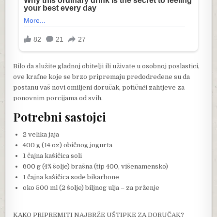
Bilo da služite gladnoj obitelji ili uživate u osobnoj poslastici,
ove krafne koje se brzo pripremaju predodređene su da
postanu vaš novi omiljeni doručak, potičući zahtjeve za
ponovnim porcijama od svih.
Potrebni sastojci
2 velika jaja
400 g (14 oz) običnog jogurta
1 čajna kašičica soli
600 g (4¾ šolje) brašna (tip 400, višenamensko)
1 čajna kašičica sode bikarbone
oko 500 ml (2 šolje) biljnog ulja – za prženje
KAKO PRIPREMITI NAJBRŽE UŠTIPKE ZA DORUČAK?