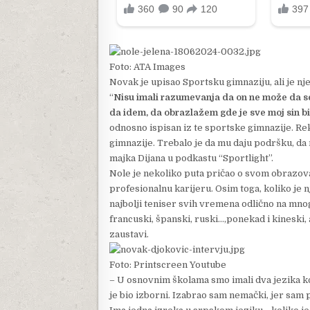
Foto: ATA Images
Novak je upisao Sportsku gimnaziju, ali je n
“
Nisu imali razumevanja da on ne može da sed
da idem, da obrazlažem gde je sve moj sin bi
odnosno ispisan iz te sportske gimnazije. Re
gimnazije. Trebalo je da mu daju podršku, da m
majka Dijana u podkastu “Sportlight”.
Nole je nekoliko puta pričao o svom obrazovan
profesionalnu karijeru. Osim toga, koliko je 
najbolji teniser svih vremena odlično na mnogi
francuski, španski, ruski…,ponekad i kineski, 
zaustavi.
Foto: Printscreen Youtube
– U osnovnim školama smo imali dva jezika ko
je bio izborni. Izabrao sam nemački, jer sa