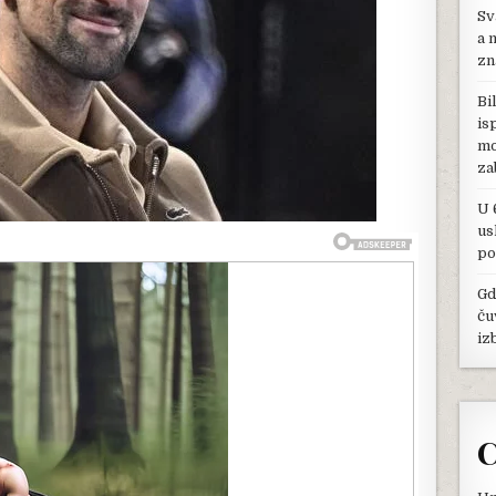
Sv
IMAJU:
NOVAKA
a 
IZBACILI
zn
IZ
ŠKOLE,
Bi
DIPLOMA
is
JELENE
mo
SVE
ŠOKIRA
za
U 
us
po
Gd
ču
iz
C