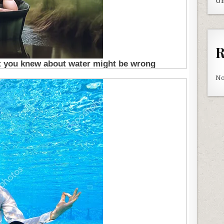
Un
R
No