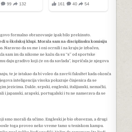
jegovo formalno obrazovanje ipak bilo prekinuto.
i u školskoj klupi. Morala sam na disciplinsku komisiju
o.
Naravno da su me i oni ocrnili i na kraju je izbačen,
kla sam im da nikome ne kažu da su “s” od sportske
u daju gradivo koji će on da savlada”, ispričala je njegova
ju, te je istakao da bi voleo da završi fakultet kada okonča
njegova inteligencija visoka pokazuje činjenica da se
m jezicima. Dakle, srpski, engleski, italijanski, nemački,
ali i japanski, arapski, portugalski i tu ne namerava da se
ji smo morali da učimo. Engleski je bio obavezan, a drugi
m posle toga proveo neko vreme tamo u teniskom kampu.