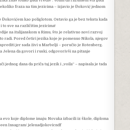
ika znaš toliko ljudi vrediš“. Volim da razumem šta ljudi
koliko fraza na tim jezicima – izjavio je Đoković jednom
e Đokovićem kao poliglotom. Ostavio ga je bez teksta kada
 to sve na različitim jezicima!
dije na italijanskom u Rimu, što je relativno novi razvoj
da to radi. Pored četiri jezika koje je pomenuo Nikola, njegov
aprediti jer sada živi u Marbelji – poručio je Rotenberg.
a Jelena da govori i ruski, odgovorivši na pitanje
i jednog dana da priča taj jezik i „voila“ – napisala je tada
 evo koje diplome imaju: Novaka izbacili iz škole, diploma
reen Insagram/ jelenadjokovicndf