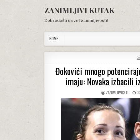
Skip
ZANIMLJIVI KUTAK
to
content
Dobrodošli u svet zanimljivosti!
HOME
Đokovići mnogo potenciraju
imaju: Novaka izbacili i
AUTHOR:
P
ZANIMLJIVOSTI
O
DA