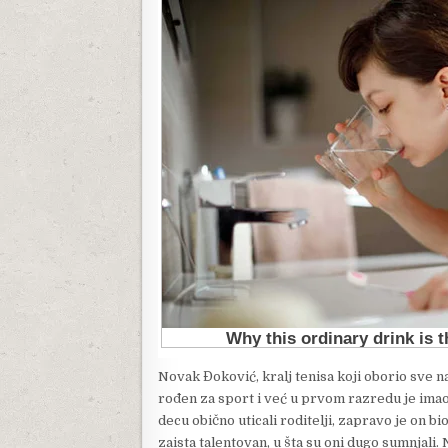
Novak Đoković, kralj tenisa koji oborio sve n
rođen za sport i već u prvom razredu je imao 
decu obično uticali roditelji, zapravo je on bi
zaista talentovan, u šta su oni dugo sumnjali.