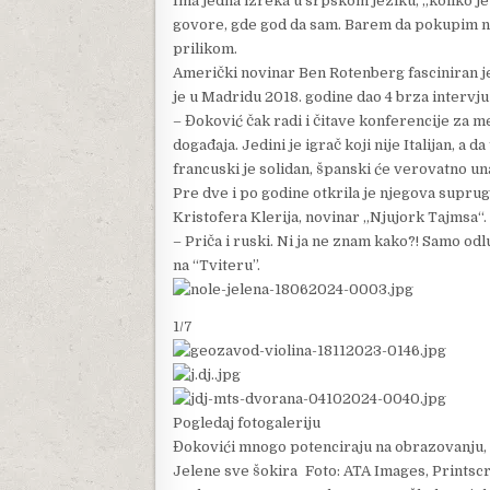
Ima jedna izreka u srpskom jeziku, „koliko jez
govore, gde god da sam. Barem da pokupim ne
prilikom.
Američki novinar Ben Rotenberg fasciniran j
je u Madridu 2018. godine dao 4 brza intervju i
– Đoković čak radi i čitave konferencije za me
događaja. Jedini je igrač koji nije Italijan, a 
francuski je solidan, španski će verovatno un
Pre dve i po godine otkrila je njegova suprug
Kristofera Klerija, novinar „Njujork Tajmsa“.
– Priča i ruski. Ni ja ne znam kako?! Samo odluč
na “Tviteru”.
1/7
Pogledaj fotogaleriju
Đokovići mnogo potenciraju na obrazovanju, a
Jelene sve šokira Foto: ATA Images, Printsc