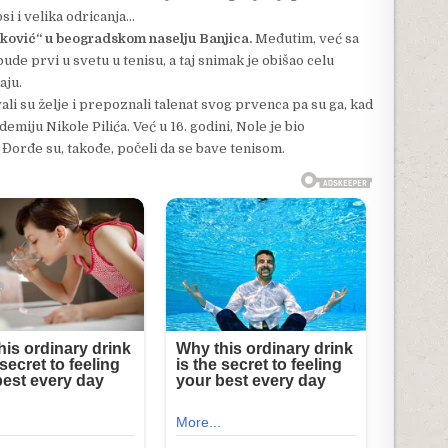
i i velika odricanja…
ković“ u beogradskom naselju Banjica.
Međutim, već sa
bude prvi u svetu u tenisu, a taj snimak je obišao celu
aju.
vali su želje i prepoznali talenat svog prvenca pa su ga, kad
emiju Nikole Pilića. Već u 16. godini, Nole je bio
 Đorđe su, takođe, počeli da se bave tenisom.