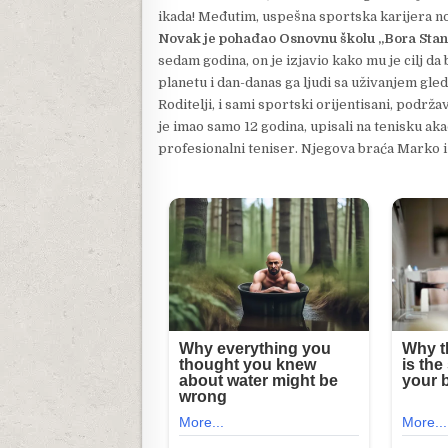
ikada! Međutim, uspešna sportska karijera nos
Novak je pohađao Osnovnu školu „Bora Stan
sedam godina, on je izjavio kako mu je cilj da 
planetu i dan-danas ga ljudi sa uživanjem gled
Roditelji, i sami sportski orijentisani, podrža
je imao samo 12 godina, upisali na tenisku akad
profesionalni teniser. Njegova braća Marko i