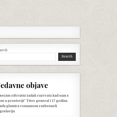
arch
Search
edavne objave
sećam odvratni zadah razvrata kad sam s
om u prostoriji” Titov general i 17 godina
ađa glumica romansom razbesneli
goslaviju