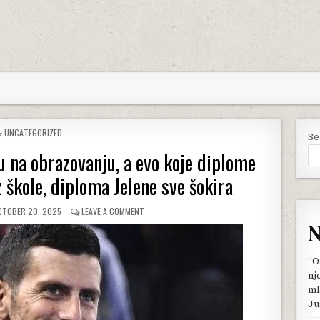
POSTED
UNCATEGORIZED
Se
IN
 na obrazovanju, a evo koje diplome
z škole, diploma Jelene sve šokira
UBLISHED
ON
CTOBER 20, 2025
LEAVE A COMMENT
TE:
ĐOKOVIĆI
N
MNOGO
POTENCIRAJU
NA
“O
OBRAZOVANJU,
nj
A
ml
EVO
Ju
KOJE
DIPLOME