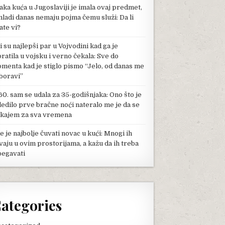
aka kuća u Jugoslaviji je imala ovaj predmet,
mladi danas nemaju pojma čemu služi: Da li
ate vi?
li su najlepši par u Vojvodini kad ga je
pratila u vojsku i verno čekala: Sve do
menta kad je stiglo pismo “Jelo, od danas me
boravi”
60. sam se udala za 35-godišnjaka: Ono što je
ledilo prve bračne noći nateralo me je da se
kajem za sva vremena
e je najbolje čuvati novac u kući: Mnogi ih
vaju u ovim prostorijama, a kažu da ih treba
begavati
ategories