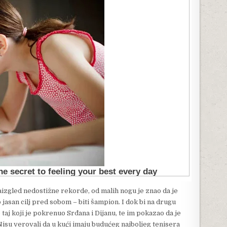
aizgled nedostižne rekorde, od malih nogu je znao da je
jasan cilj pred sobom – biti šampion. I dok bi na drugu
o taj koji je pokrenuo Srđana i Dijanu, te im pokazao da je
 Nisu verovali da u kući imaju budućeg najboljeg tenisera