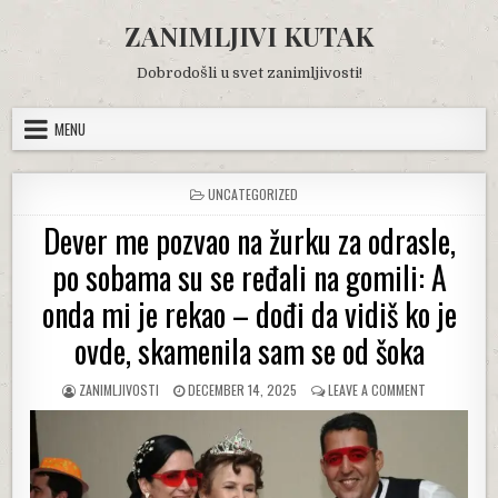
Skip
ZANIMLJIVI KUTAK
to
content
Dobrodošli u svet zanimljivosti!
MENU
POSTED
UNCATEGORIZED
IN
Dever me pozvao na žurku za odrasle,
po sobama su se ređali na gomili: A
onda mi je rekao – dođi da vidiš ko je
ovde, skamenila sam se od šoka
AUTHOR:
PUBLISHED
ON
ZANIMLJIVOSTI
DECEMBER 14, 2025
LEAVE A COMMENT
DATE:
DEVER
ME
POZVAO
NA
ŽURKU