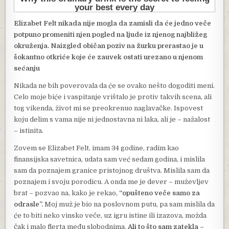
Elizabet Felt nikada nije mogla da zamisli da će jedno veče
potpuno promeniti njen pogled na ljude iz njenog najbližeg
okruženja. Naizgled običan poziv na žurku prerastao je u
šokantno otkriće koje će zauvek ostati urezano u njenom
sećanju
Nikada ne bih poverovala da će se ovako nešto dogoditi meni.
Celo moje biće i vaspitanje vrištalo je protiv takvih scena, ali
tog vikenda, život mi se preokrenuo naglavačke. Ispovest
koju delim s vama nije ni jednostavna ni laka, ali je – nažalost
– istinita.
Zovem se Elizabet Felt, imam 34 godine, radim kao
finansijska savetnica, udata sam već sedam godina, i mislila
sam da poznajem granice pristojnog društva. Mislila sam da
poznajem i svoju porodicu. A onda me je dever – muževljev
brat – pozvao na, kako je rekao,
“opušteno veče samo za
odrasle”.
Moj muž je bio na poslovnom putu, pa sam mislila da
će to biti neko vinsko veče, uz igru istine ili izazova, možda
čak i malo flerta među slobodnima.
Ali to što sam zatekla –