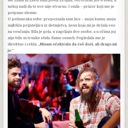
Ne znam ni zašto sam pošla za njim, verovatno još u šoku, u
nekoj nadi da to sve nije stvarno. I onda – prizor koji me je
potpuno slomio.
U polumraku sobe, prepoznala sam lice – moju kumu, moju
najbližu prijateljicu iz detinjstva, ženu koja mi je držala veo
na venčanju. Bila je gola, u zagrljaju dve osobe, a u očima joj
nije bilo ni trunke stida. Samo osmeh. Pogledala me je
direktno i rekla:
„Nisam očekivala da ćeš doći, ali drago mi
je.“