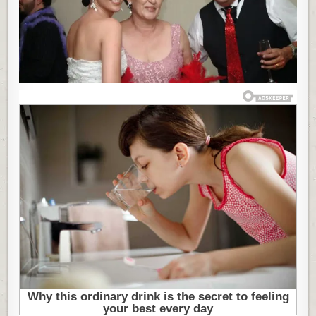
ZA
ODRASLE,
PO
SOBAMA
SU
SE
REĐALI
NA
GOMILI:
A
ONDA
MI
JE
REKAO
–
DOĐI
DA
VIDIŠ
KO
JE
OVDE,
SKAMENILA
SAM
SE
OD
ŠOKA