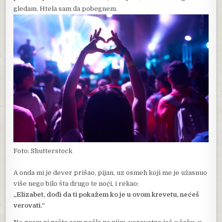
gledam. Htela sam da pobegnem.
Foto: Shutterstock
A onda mi je dever prišao, pijan, uz osmeh koji me je užasnuo
više nego bilo šta drugo te noći, i rekao:
„Elizabet, dođi da ti pokažem ko je u ovom krevetu, nećeš
verovati.“