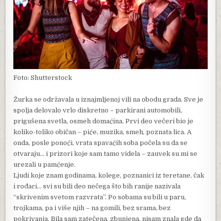
Foto: Shutterstock
Žurka se održavala u iznajmljenoj vili na obodu grada. Sve je
spolja delovalo vrlo diskretno – parkirani automobili,
prigušena svetla, osmeh domaćina. Prvi deo večeri bio je
koliko-toliko običan – piće, muzika, smeh, poznata lica. A
onda, posle ponoći, vrata spavaćih soba počela su da se
otvaraju… i prizori koje sam tamo videla – zauvek su mi se
urezali u pamćenje.
Ljudi koje znam godinama, kolege, poznanici iz teretane, čak
i rođaci… svi su bili deo nečega što bih ranije nazivala
“skrivenim svetom razvrata”. Po sobama su bili u paru,
trojkama, pa i više njih – na gomili, bez srama, bez
pokrivanja. Bila sam zatečena, zbunjena, nisam znala gde da