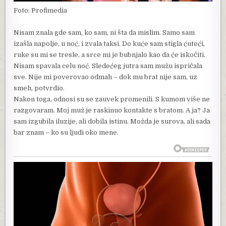
Foto: Profimedia
Nisam znala gde sam, ko sam, ni šta da mislim. Samo sam
izašla napolje, u noć, i zvala taksi. Do kuće sam stigla ćuteći,
ruke su mi se tresle, a srce mi je bubnjalo kao da će iskočiti.
Nisam spavala celu noć. Sledećeg jutra sam mužu ispričala
sve. Nije mi poverovao odmah – dok mu brat nije sam, uz
smeh, potvrdio.
Nakon toga, odnosi su se zauvek promenili. S kumom više ne
razgovaram. Moj muž je raskinuo kontakte s bratom. A ja? Ja
sam izgubila iluzije, ali dobila istinu. Možda je surova, ali sada
bar znam – ko su ljudi oko mene.