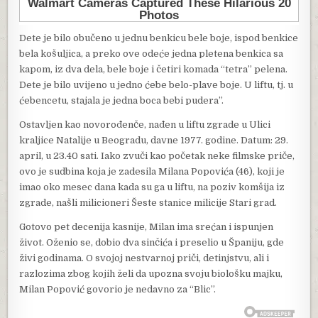
Dete je bilo obučeno u jednu benkicu bele boje, ispod benkice
bela košuljica, a preko ove odeće jedna pletena benkica sa
kapom, iz dva dela, bele boje i četiri komada “tetra” pelena.
Dete je bilo uvijeno u jedno ćebe belo-plave boje. U liftu, tj. u
ćebencetu, stajala je jedna boca bebi pudera”.
Ostavljen kao novorođenče, nađen u liftu zgrade u Ulici
kraljice Natalije u Beogradu, davne 1977. godine. Datum: 29.
april, u 23.40 sati. Iako zvuči kao početak neke filmske priče,
ovo je sudbina koja je zadesila Milana Popovića (46), koji je
imao oko mesec dana kada su ga u liftu, na poziv komšija iz
zgrade, našli milicioneri Šeste stanice milicije Stari grad.
Gotovo pet decenija kasnije, Milan ima srećan i ispunjen
život. Oženio se, dobio dva sinčića i preselio u Španiju, gde
živi godinama. O svojoj nestvarnoj priči, detinjstvu, ali i
razlozima zbog kojih želi da upozna svoju biološku majku,
Milan Popović govorio je nedavno za “Blic”.