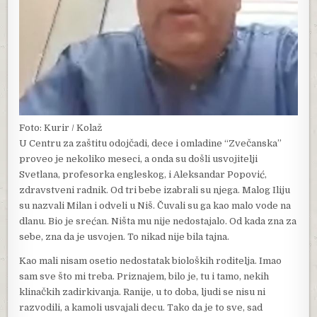
Foto: Kurir / Kolaž
U Centru za zaštitu odojčadi, dece i omladine “Zvečanska”
proveo je nekoliko meseci, a onda su došli usvojitelji
Svetlana, profesorka engleskog, i Aleksandar Popović,
zdravstveni radnik. Od tri bebe izabrali su njega. Malog Iliju
su nazvali Milan i odveli u Niš. Čuvali su ga kao malo vode na
dlanu. Bio je srećan. Ništa mu nije nedostajalo. Od kada zna za
sebe, zna da je usvojen. To nikad nije bila tajna.
Kao mali nisam osetio nedostatak bioloških roditelja. Imao
sam sve što mi treba. Priznajem, bilo je, tu i tamo, nekih
klinačkih zadirkivanja. Ranije, u to doba, ljudi se nisu ni
razvodili, a kamoli usvajali decu. Tako da je to sve, sad