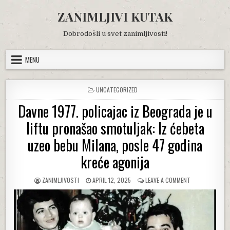
Skip
ZANIMLJIVI KUTAK
to
content
Dobrodošli u svet zanimljivosti!
MENU
POSTED
UNCATEGORIZED
IN
Davne 1977. policajac iz Beograda je u
liftu pronašao smotuljak: Iz ćebeta
uzeo bebu Milana, posle 47 godina
kreće agonija
AUTHOR:
PUBLISHED
ON
ZANIMLJIVOSTI
APRIL 12, 2025
LEAVE A COMMENT
DATE:
DAVNE
1977.
POLICAJAC
IZ
BEOGRADA