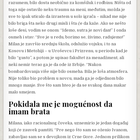
razumem, bilo dosta neobično za komšiluk i rodbinu. Ništa od
toga nije ostavilo neku traumu na meni, međutim, možda je
sve to ipak uticalo da izrastem u solo igrača – nikad me nije
bilo briga šta neko drugi misli i šta će da kaže. Ako se nešto
loše desi, vodim se onom: “Idemo, sutra je novi dan!” I onda
osmeh i stav: “Sve je u redu, borimo se, živimo, radujemo!”
Milan je završio srednju školu, odslužio vojsku, i to na
Kosovu i Metohiji – u Uroševcu i Prizrenu, u periodu kad je
bilo “gusto”, a potom je upisao fakultet za menadžment, ali
neki nemir terao ga je da ode iz Srbije. “Nakon
bombardovanja više nije bilo osmeha. Bila je loša atmosfera.
Nije toliko bio problem u novcu, mada ga je odjednom bilo
mnogo manje. Sve što sam hteo je da se svakog dana makar
malo smejem.
Pokidala me je mogućnost da
imam brata
Milana, iako racionalnog čoveka, uznemirio je jedan događaj
koji će zauvek pamtiti. “Pre nego što sam se oženio Ivanom,
zabavljao sam se s devojkom iz Crne Gore. Jednom prilikom