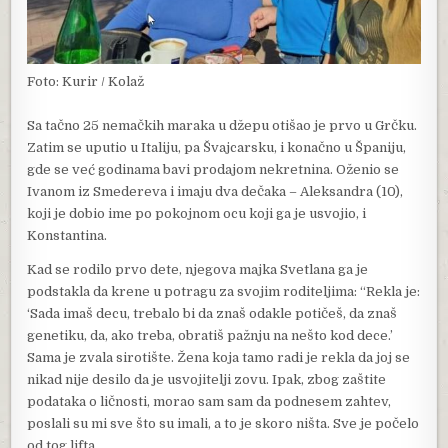
Foto: Kurir / Kolaž
Sa tačno 25 nemačkih maraka u džepu otišao je prvo u Grčku.
Zatim se uputio u Italiju, pa Švajcarsku, i konačno u Španiju,
gde se već godinama bavi prodajom nekretnina. Oženio se
Ivanom iz Smedereva i imaju dva dečaka – Aleksandra (10),
koji je dobio ime po pokojnom ocu koji ga je usvojio, i
Konstantina.
Kad se rodilo prvo dete, njegova majka Svetlana ga je
podstakla da krene u potragu za svojim roditeljima: “Rekla je:
‘Sada imaš decu, trebalo bi da znaš odakle potičeš, da znaš
genetiku, da, ako treba, obratiš pažnju na nešto kod dece.’
Sama je zvala sirotište. Žena koja tamo radi je rekla da joj se
nikad nije desilo da je usvojitelji zovu. Ipak, zbog zaštite
podataka o ličnosti, morao sam sam da podnesem zahtev,
poslali su mi sve što su imali, a to je skoro ništa. Sve je počelo
od tog lifta.