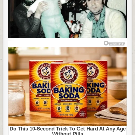
JE
U
LIFTU
PRONAŠAO
SMOTULJAK:
IZ
ĆEBETA
UZEO
BEBU
MILANA,
POSLE
47
GODINA
KREĆE
AGONIJA