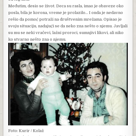
Međutim, desio se život. Deca su rasla, imao je obaveze oko
posla, bila je korona, vreme je prolazilo… I onda je nedavno
rešio da pomoć potraži na društvenim mrežama. Opisao je
svoju situaciju, nadajući se da neko zna nešto o njemu. Javljali
su mu se neki vračevi, lažni proroci, sumnjivi likovi, ali niko
ko stvarno nešto zna o njemu.
Foto: Kurir / Kolaž