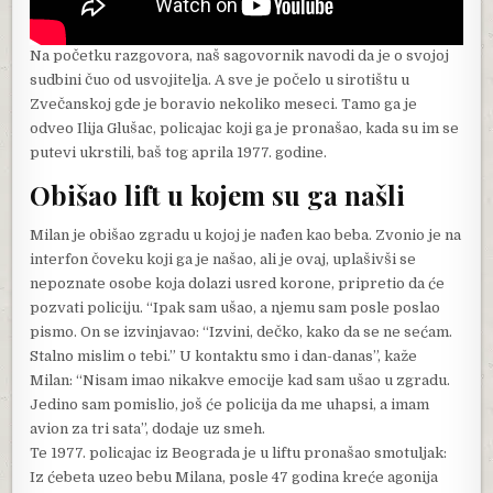
Na početku razgovora, naš sagovornik navodi da je o svojoj
sudbini čuo od usvojitelja. A sve je počelo u sirotištu u
Zvečanskoj gde je boravio nekoliko meseci. Tamo ga je
odveo Ilija Glušac, policajac koji ga je pronašao, kada su im se
putevi ukrstili, baš tog aprila 1977. godine.
Obišao lift u kojem su ga našli
Milan je obišao zgradu u kojoj je nađen kao beba. Zvonio je na
interfon čoveku koji ga je našao, ali je ovaj, uplašivši se
nepoznate osobe koja dolazi usred korone, pripretio da će
pozvati policiju. “Ipak sam ušao, a njemu sam posle poslao
pismo. On se izvinjavao: “Izvini, dečko, kako da se ne sećam.
Stalno mislim o tebi.” U kontaktu smo i dan-danas”, kaže
Milan: “Nisam imao nikakve emocije kad sam ušao u zgradu.
Jedino sam pomislio, još će policija da me uhapsi, a imam
avion za tri sata”, dodaje uz smeh.
Te 1977. policajac iz Beograda je u liftu pronašao smotuljak:
Iz ćebeta uzeo bebu Milana, posle 47 godina kreće agonija