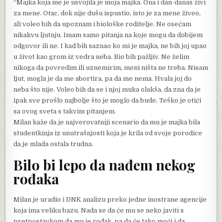
“Majka koja me je usvojila je moja majka. Ona i dan-danas živi
za mene. Otac, dok nije dušu ispustio, isto je za mene živeo,
ali voleo bih da upoznam i biološke roditelje. Ne osećam
nikakvu ljutnju. Imam samo pitanja na koje mogu da dobijem
odgovor ili ne. I kad bih saznao ko mi je majka, ne bih joj upao
u život kao grom iz vedra neba. Bio bih pažljiv. Ne želim
nikoga da povredim ili uznemirim, meni ništa ne treba. Nisam
ljut, mogla je da me abortira, pa da me nema. Hvala joj do
neba što nije. Voleo bih da se i njoj muka olakša, da zna da je
ipak sve prošlo najbolje što je moglo da bude. Teško je otići
sa ovog sveta s takvim pitanjem.
Milan kaže da je najverovatniji scenario da mu je majka bila
studentkinja iz unutrašnjosti koja je krila od svoje porodice
da je mlada ostala trudna.
Bilo bi lepo da nađem nekog
rođaka
Milan je uradio i DNK analizu preko jedne inostrane agencije
koja ima veliku bazu. Nada se da će mu se neko javiti s
pretpostavkom da mu je rođak, pa da će tako moći i da