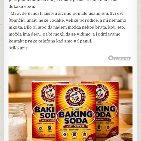
dokažu vezu.
“Mi ovde u inostranstvu živimo pomalo usamljeni. Svi ovi
Špančići imaju neke rođake, velike porodice, a mi nemamo
nikoga. Bilo bi lepo da nađem možda nekog brata, koji, eto,
možda ima decu, pa bi mogli da se vidimo, a i održavamo
kontakt preko telefona kad smo u Španiji.
Stil/Kurir