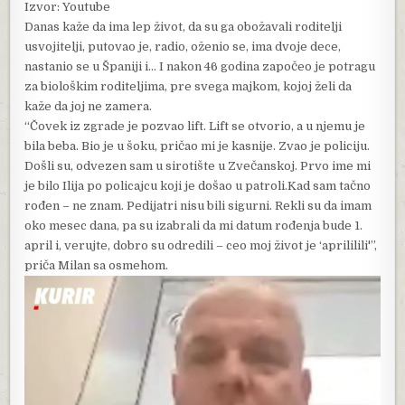
Izvor: Youtube
Danas kaže da ima lep život, da su ga obožavali roditelji
usvojitelji, putovao je, radio, oženio se, ima dvoje dece,
nastanio se u Španiji i… I nakon 46 godina započeo je potragu
za biološkim roditeljima, pre svega majkom, kojoj želi da
kaže da joj ne zamera.
“Čovek iz zgrade je pozvao lift. Lift se otvorio, a u njemu je
bila beba. Bio je u šoku, pričao mi je kasnije. Zvao je policiju.
Došli su, odvezen sam u sirotište u Zvečanskoj. Prvo ime mi
je bilo Ilija po policajcu koji je došao u patroli.Kad sam tačno
rođen – ne znam. Pedijatri nisu bili sigurni. Rekli su da imam
oko mesec dana, pa su izabrali da mi datum rođenja bude 1.
april i, verujte, dobro su odredili – ceo moj život je ‘aprililili'”,
priča Milan sa osmehom.