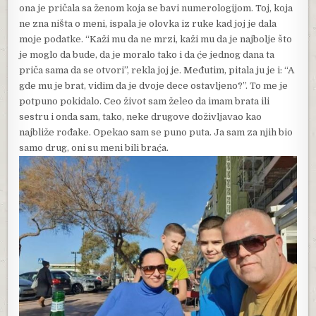
ona je pričala sa ženom koja se bavi numerologijom. Toj, koja
ne zna ništa o meni, ispala je olovka iz ruke kad joj je dala
moje podatke. “Kaži mu da ne mrzi, kaži mu da je najbolje što
je moglo da bude, da je moralo tako i da će jednog dana ta
priča sama da se otvori”, rekla joj je. Međutim, pitala ju je i: “A
gde mu je brat, vidim da je dvoje dece ostavljeno?”. To me je
potpuno pokidalo. Ceo život sam želeo da imam brata ili
sestru i onda sam, tako, neke drugove doživljavao kao
najbliže rođake. Opekao sam se puno puta. Ja sam za njih bio
samo drug, oni su meni bili braća.