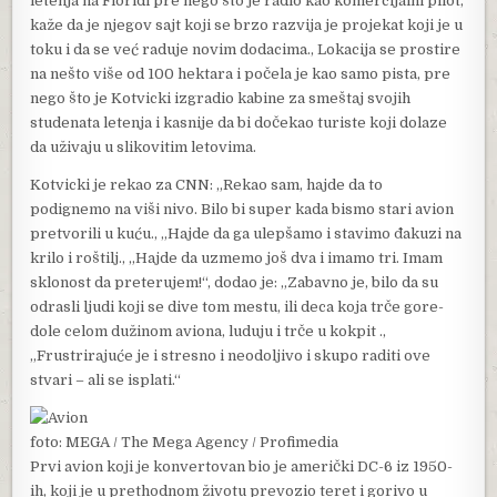
letenja na Floridi pre nego što je radio kao komercijalni pilot,
kaže da je njegov sajt koji se brzo razvija je projekat koji je u
toku i da se već raduje novim dodacima., Lokacija se prostire
na nešto više od 100 hektara i počela je kao samo pista, pre
nego što je Kotvicki izgradio kabine za smeštaj svojih
studenata letenja i kasnije da bi dočekao turiste koji dolaze
da uživaju u slikovitim letovima.
Kotvicki je rekao za CNN: „Rekao sam, hajde da to
podignemo na viši nivo. Bilo bi super kada bismo stari avion
pretvorili u kuću., „Hajde da ga ulepšamo i stavimo đakuzi na
krilo i roštilj., „Hajde da uzmemo još dva i imamo tri. Imam
sklonost da preterujem!“, dodao je: „Zabavno je, bilo da su
odrasli ljudi koji se dive tom mestu, ili deca koja trče gore-
dole celom dužinom aviona, luduju i trče u kokpit .,
„Frustrirajuće je i stresno i neodoljivo i skupo raditi ove
stvari – ali se isplati.“
foto: MEGA / The Mega Agency / Profimedia
Prvi avion koji je konvertovan bio je američki DC-6 iz 1950-
ih, koji je u prethodnom životu prevozio teret i gorivo u