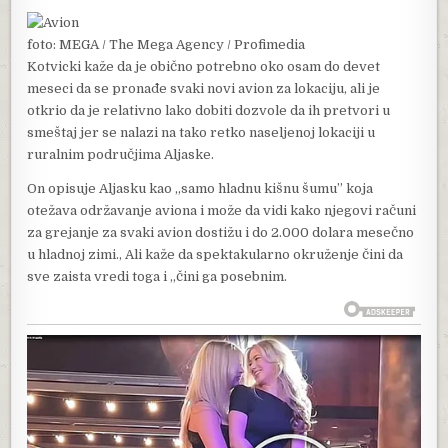
foto: MEGA / The Mega Agency / Profimedia
Kotvicki kaže da je obično potrebno oko osam do devet
meseci da se pronađe svaki novi avion za lokaciju, ali je
otkrio da je relativno lako dobiti dozvole da ih pretvori u
smeštaj jer se nalazi na tako retko naseljenoj lokaciji u
ruralnim područjima Aljaske.
On opisuje Aljasku kao „samo hladnu kišnu šumu” koja
otežava održavanje aviona i može da vidi kako njegovi računi
za grejanje za svaki avion dostižu i do 2.000 dolara mesečno
u hladnoj zimi., Ali kaže da spektakularno okruženje čini da
sve zaista vredi toga i „čini ga posebnim.