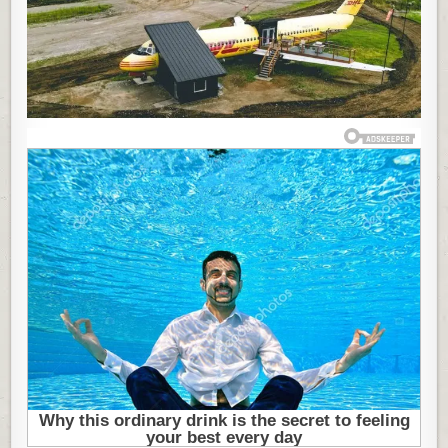
KUĆU:
NEVEROVATNO
JE
ŽIVETI
U
LETELICI,
A
KAD
ČUJETE
KOLIKO
OD
TOGA
ZARAĐUJE
ŠOKIRAĆETE
SE