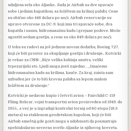
udaljena sela oko Aljaske., Sada je Airbnb sa dve spavaće
sobe i jednim kupatilom, sa ložištem na krilnoj palubi. Cene
su obično oko 448 dolara po noći. Airbnb rezervacije su
upravo otvorene za DC-9, koji ima tri spavaće sobe, dva
kupatila i saunu, hidromasažnu kadu i grejane podove. Može
ugostiti sedam gostiju, a cene su oko 849 dolara po noći.
U toku su radovi na još jednom novom dodatku, Boeing 727,
koji će biti prostor za okupljanje gostiju i druženje., Kotvicki
je rekao za CNN: „Biće velika kuhinja unutra, veliki
trpezarijski sto. Ljudi mogu jesti zajedno. , „Imaćemo
hidromasažnu kadu na krilima, kauče. Za kraj, zaista sam
uzbuđen jer će to biti krovna paluba sa lepom malom
ložištem za druženje.“
Kotvicki je nedavno kupio i četvrti avion – Fairchild C-119
Fliing Bokcar, vojni transportni avion proizveden od 1949. do
1955., a već je u izgradnji kontrolni toranj od 60 stopa (18,3
metara) sa staklenom geodetskom kupolom, koji će biti
Airbnb smeštaj gde gosti mogu u udobnosti da posmatraju
spektakularno severno svetlo Aljaske iz njihovog kreveta.