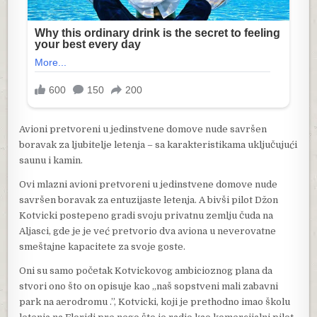
Avioni pretvoreni u jedinstvene domove nude savršen
boravak za ljubitelje letenja – sa karakteristikama uključujući
saunu i kamin.
Ovi mlazni avioni pretvoreni u jedinstvene domove nude
savršen boravak za entuzijaste letenja. A bivši pilot Džon
Kotvicki postepeno gradi svoju privatnu zemlju čuda na
Aljasci, gde je je već pretvorio dva aviona u neverovatne
smeštajne kapacitete za svoje goste.
Oni su samo početak Kotvickovog ambicioznog plana da
stvori ono što on opisuje kao „naš sopstveni mali zabavni
park na aerodromu .”, Kotvicki, koji je prethodno imao školu