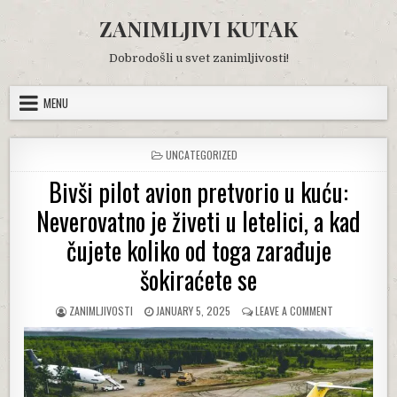
Skip
ZANIMLJIVI KUTAK
to
content
Dobrodošli u svet zanimljivosti!
MENU
POSTED
UNCATEGORIZED
IN
Bivši pilot avion pretvorio u kuću:
Neverovatno je živeti u letelici, a kad
čujete koliko od toga zarađuje
šokiraćete se
AUTHOR:
PUBLISHED
ON
ZANIMLJIVOSTI
JANUARY 5, 2025
LEAVE A COMMENT
DATE:
BIVŠI
PILOT
AVION
PRETVORIO
U