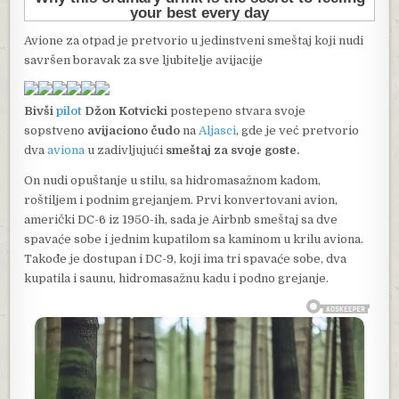
Avione za otpad je pretvorio u jedinstveni smeštaj koji nudi
savršen boravak za sve ljubitelje avijacije
Bivši
pilot
Džon Kotvicki
postepeno stvara svoje
sopstveno
avijaciono čudo
na
Aljasci
, gde je već pretvorio
dva
aviona
u zadivljujući
smeštaj za svoje goste.
On nudi opuštanje u stilu, sa hidromasažnom kadom,
roštiljem i podnim grejanjem. Prvi konvertovani avion,
američki DC-6 iz 1950-ih, sada je Airbnb smeštaj sa dve
spavaće sobe i jednim kupatilom sa kaminom u krilu aviona.
Takođe je dostupan i DC-9, koji ima tri spavaće sobe, dva
kupatila i saunu, hidromasažnu kadu i podno grejanje.