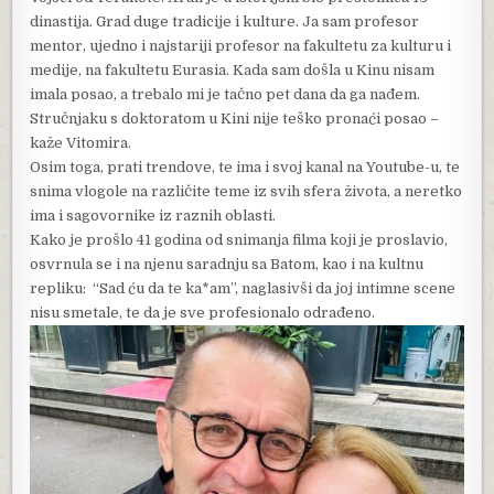
dinastija. Grad duge tradicije i kulture. Ja sam profesor
mentor, ujedno i najstariji profesor na fakultetu za kulturu i
medije, na fakultetu Eurasia. Kada sam došla u Kinu nisam
imala posao, a trebalo mi je tačno pet dana da ga nađem.
Stručnjaku s doktoratom u Kini nije teško pronaći posao –
kaže Vitomira.
Osim toga, prati trendove, te ima i svoj kanal na Youtube-u, te
snima vlogole na različite teme iz svih sfera života, a neretko
ima i sagovornike iz raznih oblasti.
Kako je prošlo 41 godina od snimanja filma koji je proslavio,
osvrnula se i na njenu saradnju sa Batom, kao i na kultnu
repliku: “Sad ću da te ka*am”, naglasivši da joj intimne scene
nisu smetale, te da je sve profesionalo odrađeno.