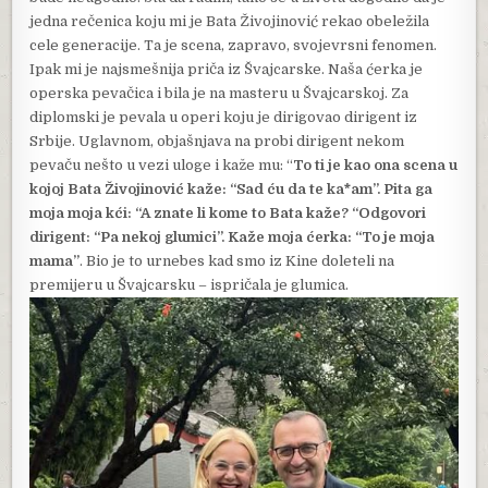
jedna rečenica koju mi je Bata Živojinović rekao obeležila
cele generacije. Ta je scena, zapravo, svojevrsni fenomen.
Ipak mi je najsmešnija priča iz Švajcarske. Naša ćerka je
operska pevačica i bila je na masteru u Švajcarskoj. Za
diplomski je pevala u operi koju je dirigovao dirigent iz
Srbije. Uglavnom, objašnjava na probi dirigent nekom
pevaču nešto u vezi uloge i kaže mu: “
To ti je kao ona scena u
kojoj Bata Živojinović kaže: “Sad ću da te ka*am”. Pita ga
moja moja kći: “A znate li kome to Bata kaže? “Odgovori
dirigent: “Pa nekoj glumici”. Kaže moja ćerka: “To je moja
mama”
. Bio je to urnebes kad smo iz Kine doleteli na
premijeru u Švajcarsku – ispričala je glumica.