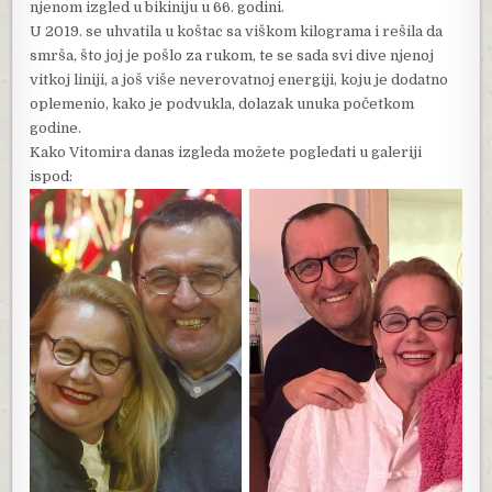
njenom izgled u bikiniju u 66. godini.
U 2019. se uhvatila u koštac sa viškom kilograma i rešila da
smrša, što joj je pošlo za rukom, te se sada svi dive njenoj
vitkoj liniji, a još više neverovatnoj energiji, koju je dodatno
oplemenio, kako je podvukla, dolazak unuka početkom
godine.
Kako Vitomira danas izgleda možete pogledati u galeriji
ispod: