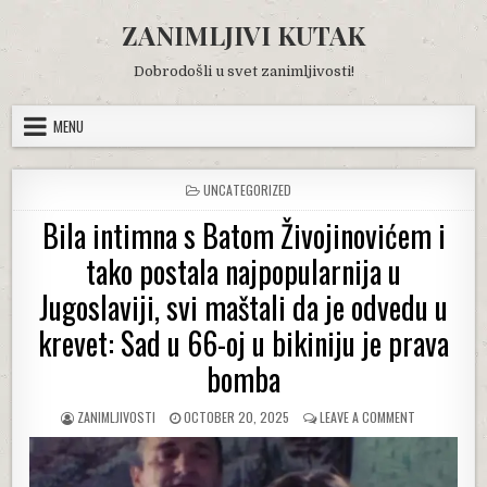
Skip
ZANIMLJIVI KUTAK
to
content
Dobrodošli u svet zanimljivosti!
MENU
POSTED
UNCATEGORIZED
IN
Bila intimna s Batom Živojinovićem i
tako postala najpopularnija u
Jugoslaviji, svi maštali da je odvedu u
krevet: Sad u 66-oj u bikiniju je prava
bomba
AUTHOR:
PUBLISHED
ON
ZANIMLJIVOSTI
OCTOBER 20, 2025
LEAVE A COMMENT
DATE:
BILA
INTIMNA
S