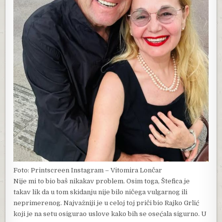
Foto: Printscreen Instagram – Vitomira Lončar
Nije mi to bio baš nikakav problem. Osim toga, Štefica je
takav lik da u tom skidanju nije bilo ničega vulgarnog ili
neprimerenog. Najvažniji je u celoj toj priči bio Rajko Grlić
koji je na setu osigurao uslove kako bih se osećala sigurno. U