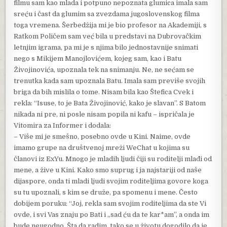
filmu sam kao mlada i potpuno nepoznata glumica imala sam
sreću i čast da glumim sa zvezdama jugoslovenskog filma
toga vremena. Šerbedžija mi je bio profesor na Akademiji, s
Ratkom Poličem sam već bila u predstavi na Dubrovačkim
letnjim igrama, pa mi je s njima bilo jednostavnije snimati
nego s Mikijem Manojlovićem, kojeg sam, kao i Batu
Živojinovića, upoznala tek na snimanju. Ne, ne sećam se
trenutka kada sam upoznala Batu. Imala sam previše svojih
briga da bih mislila o tome. Nisam bila kao Štefica Cvek i
rekla: “Isuse, to je Bata Živojinović, kako je slavan”. S Batom
nikada ni pre, ni posle nisam popila ni kafu – ispričala je
Vitomira za Informer i dodala:
– Više mi je smešno, posebno ovde u Kini. Naime, ovde
imamo grupe na društvenoj mreži WeChat u kojima su
članovi iz ExYu. Mnogo je mladih ljudi čiji su roditelji mlađi od
mene, a žive u Kini. Kako smo suprug i ja najstariji od naše
dijaspore, onda ti mladi ljudi svojim roditeljima govore koga
su tu upoznali, s kim se druže, pa spomenu i mene. Često
dobijem poruku: “Joj, rekla sam svojim roditeljima da ste Vi
ovde, i svi Vas znaju po Bati i „sad ću da te kar*am”, a onda im
bude neugodno. Šta da radim, tako se u životu dogodilo da je