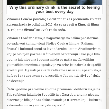
Vitomira Lončar postala je doktor nauka i promenila život iz
korena, kada je odlučila 2015. da se preseli u Kinu, ali filma
“U raljama života” se uvek rado seća.
Vitomira Lončar ostala je najpoznatija na našim prostorima
po sada već kultnoj ulozi Štefice Cvek u filmu u “Raljama
života” i intimnoj sceni sa legendarnim Batom Živojinovićem,
koji je bio njen partner u čuvenom ostvarenju. Iako je je bila
veoma talentovana i veoma mlada se našla među velikim
glumačkim imenima Jugoslavije za sebe je izabrala drugačiji
životni put. Ugasila je svetla reflektora na sceni, spakovala je
kofere i sa suprugom se preselila u Japan, gde živi već duže
od decenije.
Četiri godine pre velike životne promene i doktorirala je na
Filozofskom fakultetu Sveučilišta u Zagrebu, a tema njezine
disertacije bila je “Kazališna tranzicija u Hrvatskoj – kulturni,
zakonodavni i organizacijski aspekti”.