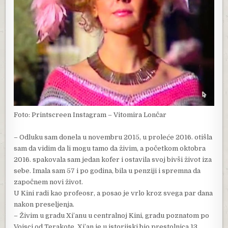
Foto: Printscreen Instagram – Vitomira Lončar
– Odluku sam donela u novembru 2015, u proleće 2016. otišla
sam da vidim da li mogu tamo da živim, a početkom oktobra
2016. spakovala sam jedan kofer i ostavila svoj bivši život iza
sebe. Imala sam 57 i po godina, bila u penziji i spremna da
započnem novi život.
U Kini radi kao profeosr, a posao je vrlo kroz svega par dana
nakon preseljenja.
– Živim u gradu Xi’anu u centralnoj Kini, gradu poznatom po
Vojsci od Terakote. Xi’an je u istorijski bio prestolnica 13