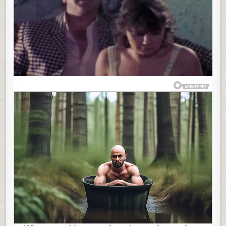
BATOM
ŽIVOJINOVIĆE
I
TAKO
POSTALA
NAJPOPULARN
U
JUGOSLAVIJI,
SVI
MAŠTALI
DA
JE
ODVEDU
U
KREVET:
SAD
U
66-
OJ
U
BIKINIJU
JE
PRAVA
BOMBA