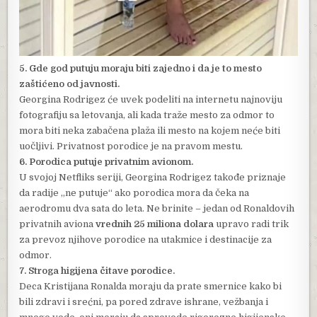
5. Gde god putuju moraju biti zajedno i da je to mesto
zaštićeno od javnosti.
Georgina Rodrigez će uvek podeliti na internetu najnoviju
fotografiju sa letovanja, ali kada traže mesto za odmor to
mora biti neka zabačena plaža ili mesto na kojem neće biti
uočljivi. Privatnost porodice je na pravom mestu.
6. Porodica putuje privatnim avionom.
U svojoj Netfliks seriji, Georgina Rodrigez takođe priznaje
da radije „ne putuje“ ako porodica mora da čeka na
aerodromu dva sata do leta. Ne brinite – jedan od Ronaldovih
privatnih aviona
vrednih 25 miliona dolara
upravo radi trik
za prevoz njihove porodice na utakmice i destinacije za
odmor.
7. Stroga higijena čitave porodice.
Deca Kristijana Ronalda moraju da prate smernice kako bi
bili zdravi i srećni, pa pored zdrave ishrane, vežbanja i