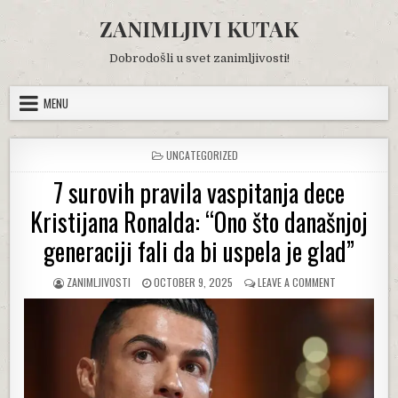
Skip
ZANIMLJIVI KUTAK
to
content
Dobrodošli u svet zanimljivosti!
MENU
POSTED
UNCATEGORIZED
IN
7 surovih pravila vaspitanja dece
Kristijana Ronalda: “Ono što današnjoj
generaciji fali da bi uspela je glad”
AUTHOR:
PUBLISHED
ON
ZANIMLJIVOSTI
OCTOBER 9, 2025
LEAVE A COMMENT
DATE:
7
SUROVIH
PRAVILA
VASPITANJA
DECE
KRISTIJANA
RONALDA: