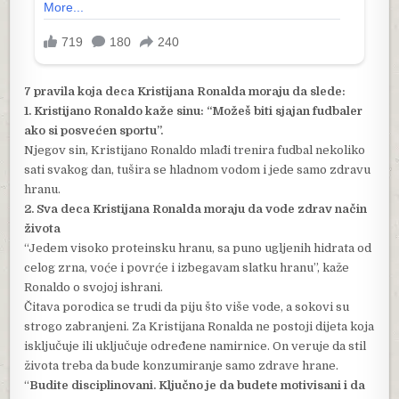
7 pravila koja deca Kristijana Ronalda moraju da slede:
1. Kristijano Ronaldo kaže sinu: “Možeš biti sjajan fudbaler
ako si posvećen sportu”.
Njegov sin, Kristijano Ronaldo mlađi trenira fudbal nekoliko
sati svakog dan, tušira se hladnom vodom i jede samo zdravu
hranu.
2. Sva deca Kristijana Ronalda moraju da vode zdrav način
života
“Jedem visoko proteinsku hranu, sa puno ugljenih hidrata od
celog zrna, voće i povrće i izbegavam slatku hranu”, kaže
Ronaldo o svojoj ishrani.
Čitava porodica se trudi da piju što više vode, a sokovi su
strogo zabranjeni. Za Kristijana Ronalda ne postoji dijeta koja
isključuje ili uključuje određene namirnice. On veruje da stil
života treba da bude konzumiranje samo zdrave hrane.
“
Budite disciplinovani. Ključno je da budete motivisani i da