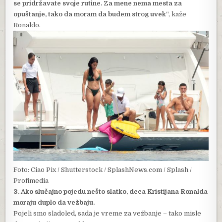
se pridržavate svoje rutine. Za mene nema mesta za
opuštanje, tako da moram da budem strog uvek
“, kaže
Ronaldo.
Foto: Ciao Pix / Shutterstock / SplashNews.com / Splash /
Profimedia
3. Ako slučajno pojedu nešto slatko, deca Kristijana Ronalda
moraju duplo da vežbaju.
Pojeli smo sladoled, sada je vreme za vežbanje – tako misle