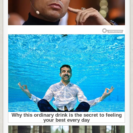
“ONO
ŠTO
DANAŠNJOJ
GENERACIJI
FALI
DA
BI
USPELA
JE
GLAD”