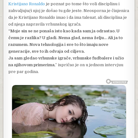
Kristijano Ronaldo
je poznat po tome što voli disciplinu i
zahvaljujući njoj je došao tu gde jeste. Neosporna je činjenica
da je Kristijano Ronaldo imao i da ima talenat, ali disciplina je
od njega napravila vrhunskog igrača.
“Moje sin se ne ponaša isto kao kada sam ja odrastao. U
čemu je razlika? U gladi. Nema glad, nema želju… Ali ja to
razumem. Nova tehnologija i sve to što imaju nove
generacije, sve to ih odvaja od ciljeva.
Ja sam gledao vrhunske igrače, vrhunske fudbalere i učio
na njihovom primerima
,” ispričao je on u jednom intervjuu
pre par godina.