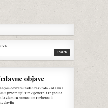
arch
Search
edavne objave
sećam odvratni zadah razvrata kad sam s
om u prostoriji” Titov general i 17 godina
ađa glumica romansom razbesneli
goslaviju