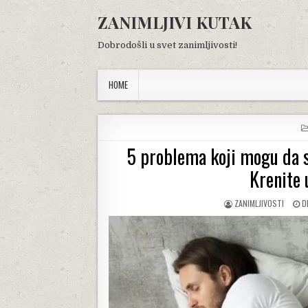
Skip
ZANIMLJIVI KUTAK
to
content
Dobrodošli u svet zanimljivosti!
HOME
5 problema koji mogu da s
Krenite 
AUTHOR:
P
ZANIMLJIVOSTI
D
D