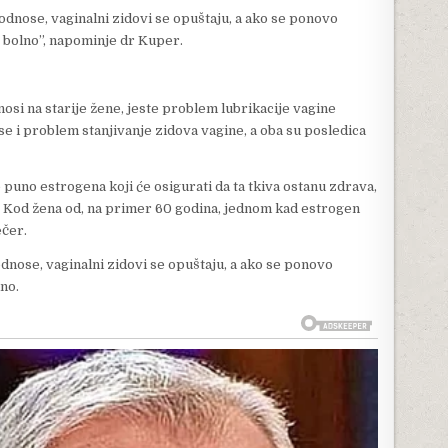
dnose, vaginalni zidovi se opuštaju, a ako se ponovo
o bolno”, napominje dr Kuper.
osi na starije žene, jeste problem lubrikacije vagine
 se i problem stanjivanje zidova vagine, a oba su posledica
 puno estrogena koji će osigurati da ta tkiva ostanu zdrava,
. Kod žena od, na primer 60 godina, jednom kad estrogen
ečer.
nose, vaginalni zidovi se opuštaju, a ako se ponovo
no.