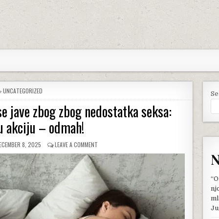
POSTED
UNCATEGORIZED
Se
IN
e jave zbog zbog nedostatka seksa:
u akciju – odmah!
UBLISHED
ON
ECEMBER 8, 2025
LEAVE A COMMENT
ATE:
5
N
PROBLEMA
KOJI
MOGU
“O
DA
nj
SE
ml
JAVE
Ju
ZBOG
ZBOG