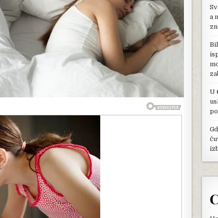
Sv
NEDOSTATKA
SEKSA:
a 
KRENITE
zn
U
AKCIJU
Bi
–
is
ODMAH!
mo
za
U 
us
po
Gd
ču
iz
C