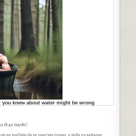
 ili ga izgubi”.
om se počinju da se osećaju tromo, a želja za seksom