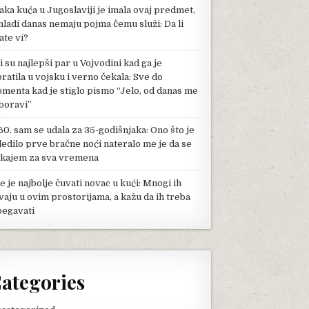
aka kuća u Jugoslaviji je imala ovaj predmet,
mladi danas nemaju pojma čemu služi: Da li
ate vi?
li su najlepši par u Vojvodini kad ga je
pratila u vojsku i verno čekala: Sve do
menta kad je stiglo pismo “Jelo, od danas me
boravi”
60. sam se udala za 35-godišnjaka: Ono što je
ledilo prve bračne noći nateralo me je da se
kajem za sva vremena
e je najbolje čuvati novac u kući: Mnogi ih
vaju u ovim prostorijama, a kažu da ih treba
begavati
ategories