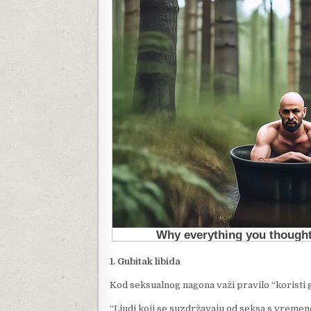
1. Gubitak libida
Kod seksualnog nagona važi pravilo “koristi ga
“Ljudi koji se suzdržavaju od seksa s vremen