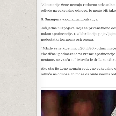
“Ako starije žene nemaju redovno seksualne o
odluče na seksualne odnose, to može biti jak
3. Smanjena vaginalna lubrikacija
Još jedna nuspojava, koja se prvenstveno odn
nakon apstinencije. Uz lubrikaciju pojavljuje
nedostatka hormona estrogena.
“Mlade žene koje imaju 20 ili 30 godina imaće
elastična i podmazana za vreme apstinencije
nestane, ne vraća se”, izjavila je dr Loren Str
Ako starije žene nemaju redovno seksualne od
odluče na odnose, to može da bude veoma bol