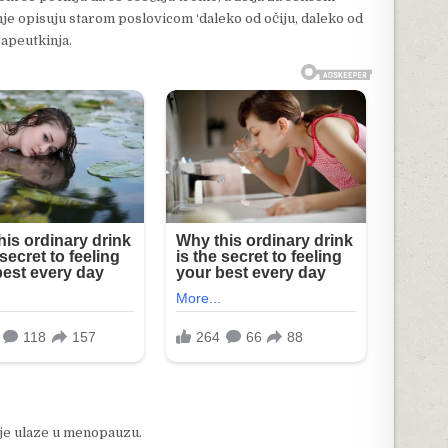
anje opisuju starom poslovicom ‘daleko od očiju, daleko od
rapeutkinja.
je ulaze u menopauzu.