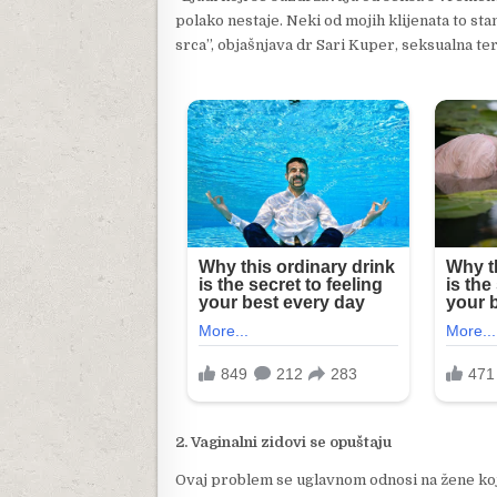
polako nestaje. Neki od mojih klijenata to st
srca”, objašnjava dr Sari Kuper, seksualna te
2. Vaginalni zidovi se opuštaju
Ovaj problem se uglavnom odnosi na žene ko