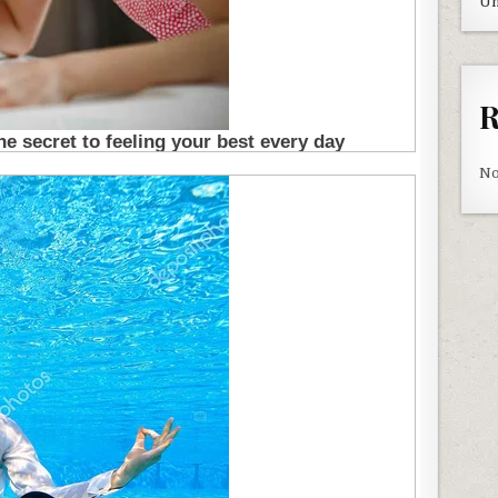
Un
R
No